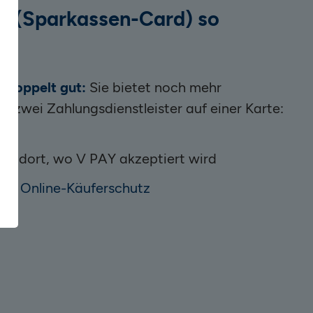
Y (Sparkassen-Card) so
t doppelt gut:
Sie bietet noch mehr
e zwei Zahlungsdienstleister auf einer Karte:
all dort, wo V PAY akzeptiert wird
sive
Online-Käuferschutz