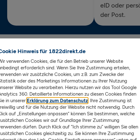
eID oder persö
der Post.
Cookie Hinweis für 1822direkt.de
t Girokonto kostenlos
Wir verwenden Cookies, die für den Betrieb unserer Website
unbedingt erforderlich sind. Wenn Sie Ihre Zustimmung erteilen,
verwenden wir zusätzliche Cookies, um z.B. zum Zwecke der
Statistik oder des Marketings Informationen zu Ihrer Nutzung
unserer Website zu verarbeiten. Hierzu nutzen wir das Tool Google
Analytics 360. Detaillierte Informationen zu diesen Cookies finden
Sie in unserer
Erklärung zum Datenschutz
. Ihre Zustimmung ist
freiwillig und für die Nutzung der Website nicht notwendig. Durch
Klick auf „Einstellungen anpassen“ können Sie bestimmen, welche
zusätzlichen Cookies wir auf Grundlage Ihrer Zustimmung
verwenden dürfen. Durch Klick auf “Ich stimme zu“ willigen Sie allen
zusätzlichen Cookies gleichzeitig zu. Sie können Ihre Zustimmung
jederzeit über den Link „Cookie-Einstellungen anpassen“ unten auf