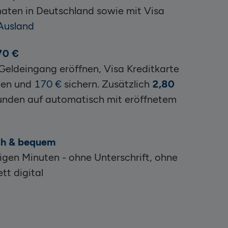
ten in Deutschland sowie mit Visa
Ausland
170 €
Geldeingang eröffnen, Visa Kreditkarte
zen und
170 €
sichern.
Z
usätzlich
2,80
unden auf automatisch mit eröffnetem
ch & bequem
gen Minuten - ohne Unterschrift, ohne
t digital