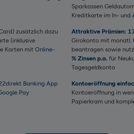
Sparkassen Geldautoma
Kreditkarte
im In- und
ard) zusätzlich dazu
Attraktive Prämien: 
rte (inklusive
Girokonto mit monatl. 
lle Karten mit
Online-
beantragen sowie nut
%
Zinsen p.a.
für Neuk
Tagesgeldkonto
22direkt Banking App
Kontoeröffnung einfa
Google Pay
Kontoeröffnung in weni
Papierkram und komplet