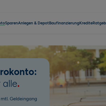
nto
Sparen
Anlegen & Depot
Baufinanzierung
Kredite
Ratgeb
irokonto:
 alle
 mtl. Geldeingang