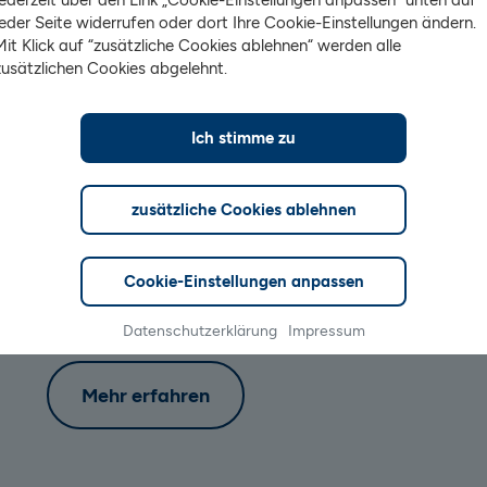
Was unsere girocard mit V PA
jeder Seite widerrufen oder dort Ihre Cookie-Einstellungen ändern.
Mit Klick auf “zusätzliche Cookies ablehnen“ werden alle
besonders macht
zusätzlichen Cookies abgelehnt.
Unsere
kostenlose girocard mit V PAY is
Ich stimme zu
Akzeptanzstellen in Deutschland durch di
girocard und V PAY
zusätzliche Cookies ablehnen
Bezahlen im europäischen Ausland:
Über
Cookie-Einstellungen anpassen
Mobiles Bezahlen
: Apple Pay fähig inklu
Datenschutzerklärung
Impressum
Mehr erfahren