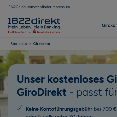
FAQ
Geldautomatenfinder
Impressum
Giroko
Startseite
Girokonto
Unser kostenloses G
GiroDirekt
- passt für
Keine Kontoführungsgebühr
bei 700 €
oder für alle unter 30 Jahren