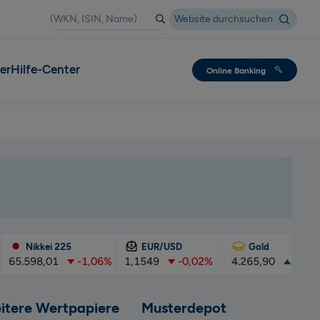
Suche
Website durchsuchen
er
Hilfe-Center
Online Banking
Nikkei 225
EUR/USD
Gold
.598,01
-1,06%
1,1549
-0,02%
4.265,90
+0,48%
itere Wertpapiere
Musterdepot