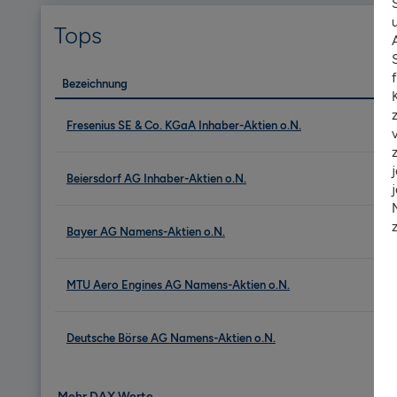
Tops
Bezeichnung
Fresenius SE & Co. KGaA Inhaber-Aktien o.N.
Beiersdorf AG Inhaber-Aktien o.N.
Bayer AG Namens-Aktien o.N.
MTU Aero Engines AG Namens-Aktien o.N.
Deutsche Börse AG Namens-Aktien o.N.
Mehr DAX Werte