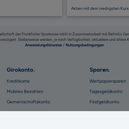
Aktien mit dem niedrigsten Kur
llschaft der Frankfurter Sparkasse mbH in Zusammenarbeit mit Refinitiv Ge
erzögert. Stellenweise werden, je nach Verfügbarkeit, aktuellere und ältere
Anwendungshinweise
/
Nutzungsbedingungen
Girokonto
Sparen
Kreditkarte
Wertpapiersparen
Mobiles Bezahlen
Tagesgeldkonto
Gemeinschaftskonto
Festgeldkonto
Baufinanzierung
Kredite