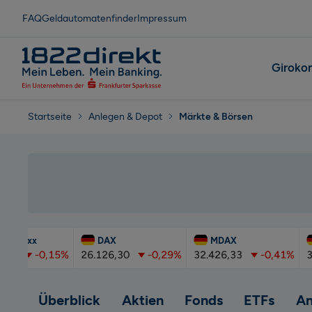
FAQ
Geldautomatenfinder
Impressum
Giroko
Startseite
Anlegen & Depot
Märkte & Börsen
toxx
DAX
MDAX
T
-0,15%
26.126,30
-0,29%
32.426,33
-0,41%
3.946
Überblick
Aktien
Fonds
ETFs
An