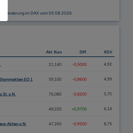
gesveränderung im DAX vom 05.08.2026
Akt. Kurs
Diff.
KGV
.
21,140
-0,5000
4,92
 Stammaktien EO 1
59,100
-0,8600
4,99
.St. o.N.
76,080
-0,8200
5,70
49,220
+0,9700
6,14
ns-Aktien o.N.
47,260
-0,9500
8,75