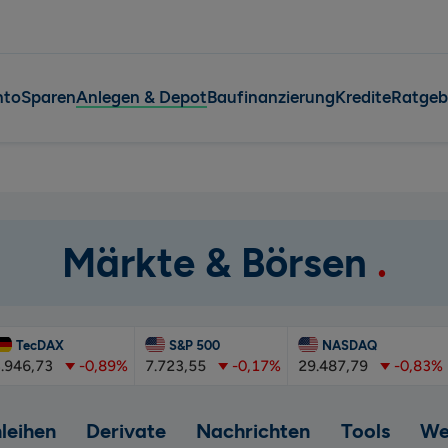
nto
Sparen
Anlegen & Depot
Baufinanzierung
Kredite
Ratgeb
Märkte & Börsen
ecDAX
S&P 500
NASDAQ
,73
-0,89%
7.723,55
-0,17%
29.487,79
-0,83%
65
leihen
Derivate
Nachrichten
Tools
We