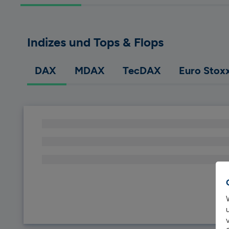
Indizes und Tops & Flops
DAX 
MDAX 
TecDAX 
Euro Stoxx