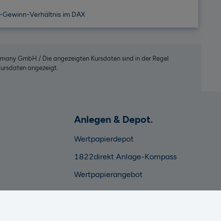
s-Gewinn-Verhältnis im DAX
rmany GmbH / Die angezeigten Kursdaten sind in der Regel
 Kursdaten angezeigt.
Anlegen & Depot
Wertpapierdepot
1822direkt Anlage-Kompass
Wertpapierangebot
Ratgeber