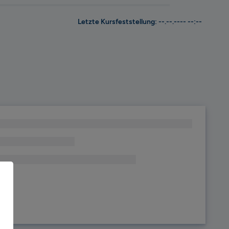
Letzte Kursfeststellung: --.--.---- --:--