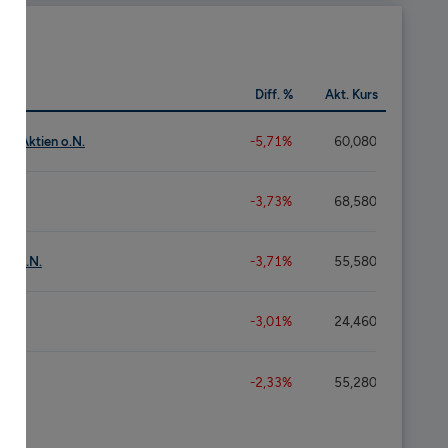
Diff. %
Akt. Kurs
ns-Aktien o.N.
-5,71%
60,080
o.N.
-3,73%
68,580
en o.N.
-3,71%
55,580
.
-3,01%
24,460
-2,33%
55,280