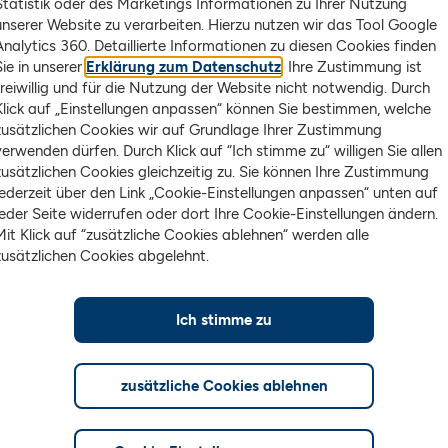
Statistik oder des Marketings Informationen zu Ihrer Nutzung
unserer Website zu verarbeiten. Hierzu nutzen wir das Tool Google
Flops
Analytics 360. Detaillierte Informationen zu diesen Cookies finden
Sie in unserer
Erklärung zum Datenschutz
. Ihre Zustimmung ist
freiwillig und für die Nutzung der Website nicht notwendig. Durch
Diff. %
Akt. Kurs
Bezeichnung
Klick auf „Einstellungen anpassen“ können Sie bestimmen, welche
zusätzlichen Cookies wir auf Grundlage Ihrer Zustimmung
+5,16%
46,650
Infineon Technologies AG Name
verwenden dürfen. Durch Klick auf “Ich stimme zu“ willigen Sie allen
zusätzlichen Cookies gleichzeitig zu. Sie können Ihre Zustimmung
jederzeit über den Link „Cookie-Einstellungen anpassen“ unten auf
+5,12%
82,200
Continental AG Inhaber-Aktien 
jeder Seite widerrufen oder dort Ihre Cookie-Einstellungen ändern.
Mit Klick auf “zusätzliche Cookies ablehnen“ werden alle
zusätzlichen Cookies abgelehnt.
+2,01%
49,220
Deutsche Post AG Namens-Akti
Ich stimme zu
+1,97%
377,00
Zalando SE Inhaber-Aktien o.N
+1,70%
269,00
RWE AG Inhaber-Aktien o.N.
zusätzliche Cookies ablehnen
Mehr DAX Werte