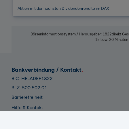
Aktien mit der höchsten Dividendenrendite im DAX
Börseninformationssystem / Herausgeber: 1822direkt Gese
15 bzw. 20 Minuten v
Bankverbindung / Kontakt
BIC: HELADEF1822
BLZ: 500 502 01
Barrierefreiheit
Hilfe & Kontakt
Datenschutz
Impressum