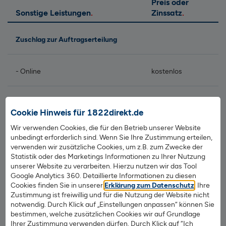
Preis oder
Sonstige Leistungen
Zinssatz
Zuschlag zur Auftragserteilung
- Online
kostenlos
- Telefon
14,90 € / Auftrag
Cookie Hinweis für 1822direkt.de
Wir verwenden Cookies, die für den Betrieb unserer Website
- schriftlicher Auftrag
12,90 € / Auftrag
unbedingt erforderlich sind. Wenn Sie Ihre Zustimmung erteilen,
verwenden wir zusätzliche Cookies, um z.B. zum Zwecke der
Statistik oder des Marketings Informationen zu Ihrer Nutzung
unserer Website zu verarbeiten. Hierzu nutzen wir das Tool
Limite (pro Auftrag und
Google Analytics 360. Detaillierte Informationen zu diesen
Wertpapiergattung)
Cookies finden Sie in unserer
Erklärung zum Datenschutz
. Ihre
Zustimmung ist freiwillig und für die Nutzung der Website nicht
notwendig. Durch Klick auf „Einstellungen anpassen“ können Sie
- Erteilung
kostenlos
bestimmen, welche zusätzlichen Cookies wir auf Grundlage
Ihrer Zustimmung verwenden dürfen. Durch Klick auf “Ich