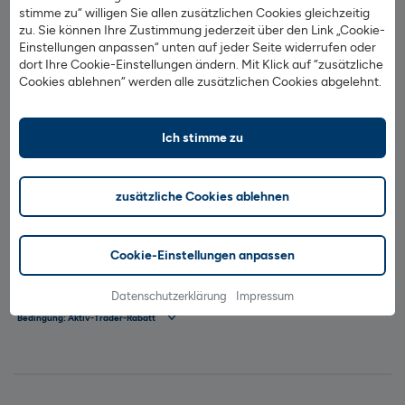
stimme zu“ willigen Sie allen zusätzlichen Cookies gleichzeitig
- Änderung
kostenlos
zu. Sie können Ihre Zustimmung jederzeit über den Link „Cookie-
Einstellungen anpassen“ unten auf jeder Seite widerrufen oder
dort Ihre Cookie-Einstellungen ändern. Mit Klick auf “zusätzliche
Cookies ablehnen“ werden alle zusätzlichen Cookies abgelehnt.
- Verlängerung
kostenlos
Ich stimme zu
- Erteilung ohne Ausführung
kostenlos
zusätzliche Cookies ablehnen
- Streichung
kostenlos
Cookie-Einstellungen anpassen
Bitte beachten Sie auch die weiteren Preise im aktuellen
Preis- und Leistungsverzeichnis
.
Datenschutzerklärung
Impressum
*
Bedingung: Aktiv-Trader-Rabatt