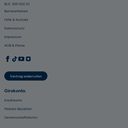
BLZ: 500 502 01
Barrierefreiheit
Hilfe & Kontakt
Datenschutz
Impressum
AGB & Preise
1822direkt auf Facebook
1822direkt auf TikTok
1822direkt auf YouTube
1822direkt auf Instagram
Vertrag widerrufen
Girokonto
Kreditkarte
Mobiles Bezahlen
Gemeinschaftskonto