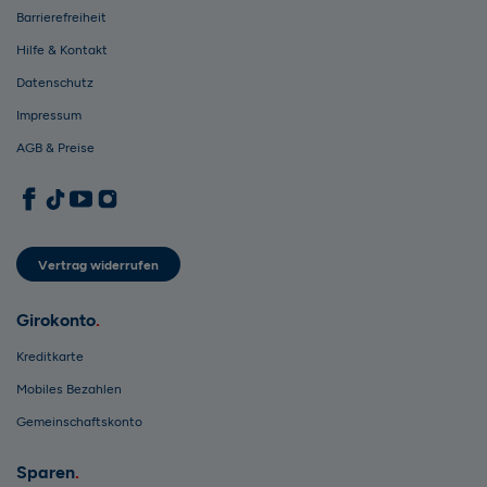
Barrierefreiheit
Hilfe & Kontakt
Datenschutz
Impressum
AGB & Preise
1822direkt auf Facebook
1822direkt auf TikTok
1822direkt auf YouTube
1822direkt auf Instagram
Vertrag widerrufen
Girokonto
Kreditkarte
Mobiles Bezahlen
Gemeinschaftskonto
Sparen