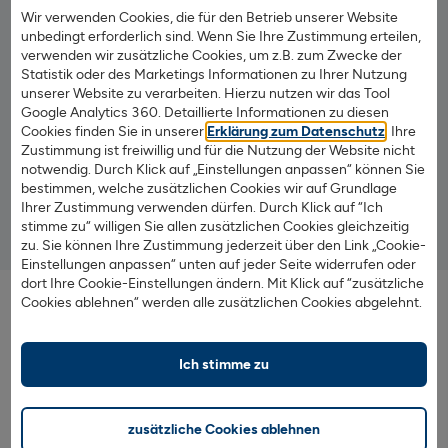
Wir verwenden Cookies, die für den Betrieb unserer Website
Das
Festgeldkonto
der 1822direkt
unbedingt erforderlich sind. Wenn Sie Ihre Zustimmung erteilen,
verwenden wir zusätzliche Cookies, um z.B. zum Zwecke der
Statistik oder des Marketings Informationen zu Ihrer Nutzung
Bis zu
2,60 % Zinsen p.a.
auf Ihr Festgeld
unserer Website zu verarbeiten. Hierzu nutzen wir das Tool
Ab 5.000 €
Anlagebetrag
Google Analytics 360. Detaillierte Informationen zu diesen
Cookies finden Sie in unserer
Erklärung zum Datenschutz
. Ihre
Feste Laufzeit von
6 bis 24 Monaten
Zustimmung ist freiwillig und für die Nutzung der Website nicht
notwendig. Durch Klick auf „Einstellungen anpassen“ können Sie
bestimmen, welche zusätzlichen Cookies wir auf Grundlage
Ihrer Zustimmung verwenden dürfen. Durch Klick auf “Ich
stimme zu“ willigen Sie allen zusätzlichen Cookies gleichzeitig
Mehr Infos zum Festgeld
zu. Sie können Ihre Zustimmung jederzeit über den Link „Cookie-
Einstellungen anpassen“ unten auf jeder Seite widerrufen oder
dort Ihre Cookie-Einstellungen ändern. Mit Klick auf “zusätzliche
Cookies ablehnen“ werden alle zusätzlichen Cookies abgelehnt.
Ich stimme zu
zusätzliche Cookies ablehnen