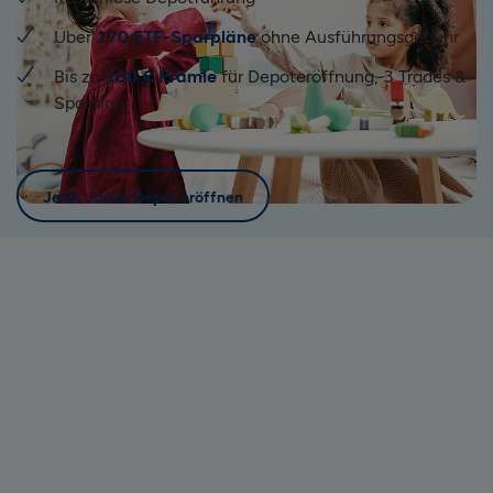
Über
170 ETF-Sparpläne
ohne Ausführungsgebühr
Bis zu
100 € Prämie
für Depoteröffnung, 3 Trades &
Sparplan
Jetzt Junior Depot eröffnen