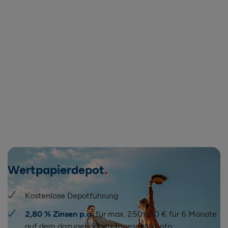
Wertpapierdepot
Kostenlose Depotführung
2,80 % Zinsen p.a.
für max. 250.000 € für 6 Monate
auf dem dazugehörigen Tagesgeldkonto