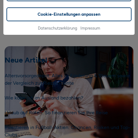
Cookie-Einstellungen anpassen
Datenschutzerklärung
Impressum
Neue Artikel
Altersvorsorgedepot: Alles zu Förderung & Steuern sowie
der Vergleich zur Riester-Rente
Wie kann ich im Ausland bezahlen?
Urlaub auf Raten: So finanzieren Sie Ihre Reise
Investieren in Fußball-Aktien: Chancen, Risiken und Top-
Clubs