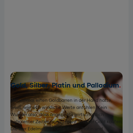
Gold, Silber, Platin und Palladium
Wer einmal einen Goldbarren in der Hand hatte,
weiß, wie sich wirkliche Werte anfühlen. Kein
Wunder also, dass angesichts wirtschaftlich
turbulenter Zeiten immer mehr Anleger Gold kaufen.
Die vier Edelmetalle Gold, Silber, Platin und