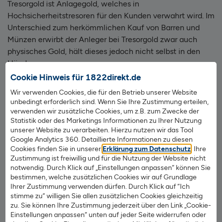
Tresorgold ist Anlagegold, welches in
Hochsicherheitstresoren für den Kunden verwahrt wird. Im
Unterschied zum herkömmlichen Kauf von Barren und
Münzen erwirbt der Anleger bei Tresorgold zwar auch
physisches Gold, hält dieses jedoch nicht selbst in den
Händen.
Cookie Hinweis für 1822direkt.de
Wir verwenden Cookies, die für den Betrieb unserer Website
unbedingt erforderlich sind. Wenn Sie Ihre Zustimmung erteilen,
100 % Kundeneigentum
verwenden wir zusätzliche Cookies, um z.B. zum Zwecke der
Statistik oder des Marketings Informationen zu Ihrer Nutzung
Keine Einrichtungsgebühren
unserer Website zu verarbeiten. Hierzu nutzen wir das Tool
Google Analytics 360. Detaillierte Informationen zu diesen
Keine Ein-und Umlagerungskosten
Cookies finden Sie in unserer
Erklärung zum Datenschutz
. Ihre
Schon ab 1 € – keine Mindestansparsumme
Zustimmung ist freiwillig und für die Nutzung der Website nicht
notwendig. Durch Klick auf „Einstellungen anpassen“ können Sie
Nur 0,5 % des Ankaufspreises p. a. oder minimum
bestimmen, welche zusätzlichen Cookies wir auf Grundlage
Ihrer Zustimmung verwenden dürfen. Durch Klick auf “Ich
3,90 € / Sparplan pro Quartal
stimme zu“ willigen Sie allen zusätzlichen Cookies gleichzeitig
zu. Sie können Ihre Zustimmung jederzeit über den Link „Cookie-
Einstellungen anpassen“ unten auf jeder Seite widerrufen oder