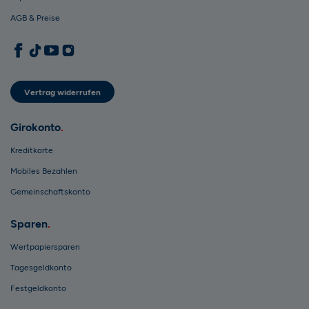
AGB & Preise
1822direkt auf Facebook
1822direkt auf TikTok
1822direkt auf YouTube
1822direkt auf Instagram
Vertrag widerrufen
Girokonto
Kreditkarte
Mobiles Bezahlen
Gemeinschaftskonto
Sparen
Wertpapiersparen
Tagesgeldkonto
Festgeldkonto