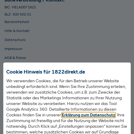
BIC: HELADEF1822
BLZ: 500 502 01
Barrierefreiheit
Hilfe & Kontakt
Datenschutz
Impressum
AGB & Preise
Cookie Hinweis für 1822direkt.de
1822direkt auf Facebook
1822direkt auf TikTok
1822direkt auf YouTube
1822direkt auf Instagram
Wir verwenden Cookies, die für den Betrieb unserer Website
unbedingt erforderlich sind. Wenn Sie Ihre Zustimmung erteilen,
Vertrag widerrufen
verwenden wir zusätzliche Cookies, um z.B. zum Zwecke der
Statistik oder des Marketings Informationen zu Ihrer Nutzung
unserer Website zu verarbeiten. Hierzu nutzen wir das Tool
Girokonto
Google Analytics 360. Detaillierte Informationen zu diesen
Cookies finden Sie in unserer
Erklärung zum Datenschutz
. Ihre
Kreditkarte
Zustimmung ist freiwillig und für die Nutzung der Website nicht
Mobiles Bezahlen
notwendig. Durch Klick auf „Einstellungen anpassen“ können Sie
bestimmen, welche zusätzlichen Cookies wir auf Grundlage
Gemeinschaftskonto