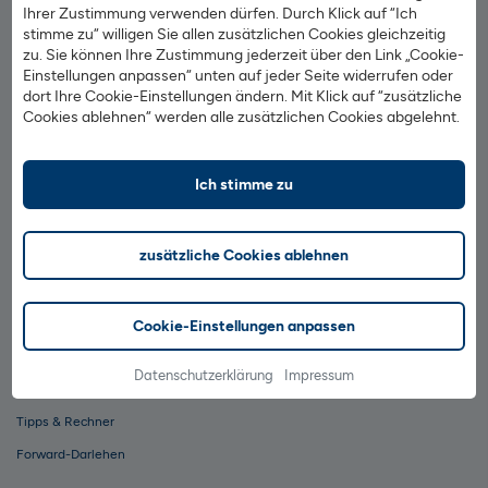
Ihrer Zustimmung verwenden dürfen. Durch Klick auf “Ich
stimme zu“ willigen Sie allen zusätzlichen Cookies gleichzeitig
Sparen
zu. Sie können Ihre Zustimmung jederzeit über den Link „Cookie-
Einstellungen anpassen“ unten auf jeder Seite widerrufen oder
Wertpapiersparen
dort Ihre Cookie-Einstellungen ändern. Mit Klick auf “zusätzliche
Cookies ablehnen“ werden alle zusätzlichen Cookies abgelehnt.
Tagesgeldkonto
Festgeldkonto
Ich stimme zu
Anlegen & Depot
Wertpapierdepot
zusätzliche Cookies ablehnen
1822direkt Anlage-Kompass
Wertpapierangebot
Cookie-Einstellungen anpassen
Baufinanzierung
Datenschutzerklärung
Impressum
Zinsrechner
Tipps & Rechner
Forward-Darlehen