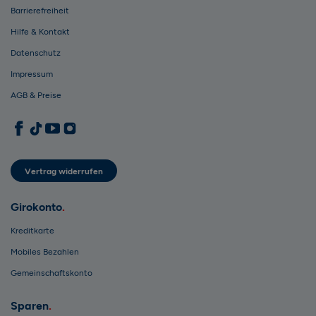
Barrierefreiheit
Hilfe & Kontakt
Datenschutz
Impressum
AGB & Preise
1822direkt auf Facebook
1822direkt auf TikTok
1822direkt auf YouTube
1822direkt auf Instagram
Vertrag widerrufen
Girokonto
Kreditkarte
Mobiles Bezahlen
Gemeinschaftskonto
Sparen