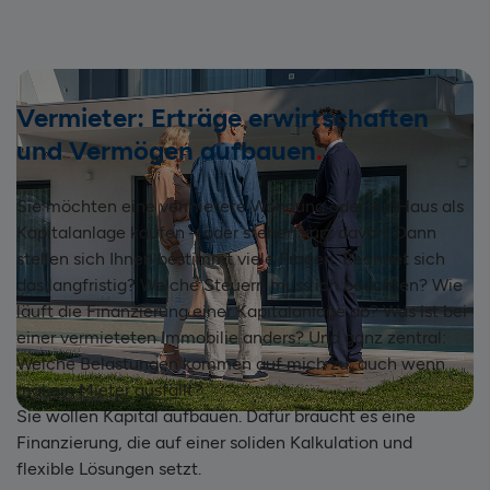
Vermieter: Erträge erwirtschaften
und Vermögen aufbauen
Sie möchten eine vermietete Wohnung oder ein Haus als
Kapitalanlage kaufen – oder stehen kurz davor? Dann
stellen sich Ihnen bestimmt viele Fragen: Rechnet sich
das langfristig? Welche Steuern muss ich beachten? Wie
läuft die Finanzierung einer Kapitalanlage ab? Was ist bei
einer vermieteten Immobilie anders? Und ganz zentral:
Welche Belastungen kommen auf mich zu, auch wenn
mal ein Mieter ausfällt?
Sie wollen Kapital aufbauen. Dafür braucht es eine
Finanzierung, die auf einer soliden Kalkulation und
flexible Lösungen setzt.