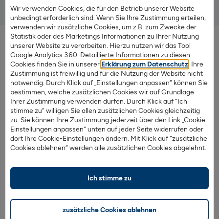
Tilgungswechsel an.
Wir verwenden Cookies, die für den Betrieb unserer Website
unbedingt erforderlich sind. Wenn Sie Ihre Zustimmung erteilen,
verwenden wir zusätzliche Cookies, um z.B. zum Zwecke der
Darauf müssen Sie bei der
Statistik oder des Marketings Informationen zu Ihrer Nutzung
unserer Website zu verarbeiten. Hierzu nutzen wir das Tool
Immobilienbewertung achten
Google Analytics 360. Detaillierte Informationen zu diesen
Cookies finden Sie in unserer
Erklärung zum Datenschutz
. Ihre
Bei der Bewertung einer Bestandsimmobilie ist es wichtig,
Zustimmung ist freiwillig und für die Nutzung der Website nicht
eine objektive und rationale Einschätzung vorzunehmen.
notwendig. Durch Klick auf „Einstellungen anpassen“ können Sie
Ohne eigene fachliche Qualifikation sind Sie oft auf die
bestimmen, welche zusätzlichen Cookies wir auf Grundlage
Ihrer Zustimmung verwenden dürfen. Durch Klick auf “Ich
Meinung eines Experten angewiesen, um eine fundierte
stimme zu“ willigen Sie allen zusätzlichen Cookies gleichzeitig
Entscheidung zu treffen.
zu. Sie können Ihre Zustimmung jederzeit über den Link „Cookie-
Einstellungen anpassen“ unten auf jeder Seite widerrufen oder
Zu den wesentlichen Aspekten der Immobilienbewertung
dort Ihre Cookie-Einstellungen ändern. Mit Klick auf “zusätzliche
Cookies ablehnen“ werden alle zusätzlichen Cookies abgelehnt.
gehört die Beurteilung des baulichen Zustands. Dabei
sollten Sie klären, ob eine
Sanierung
notwendig ist und
welche Energiekosten auf Sie zukommen. Neben der
Ich stimme zu
Bausubstanz müssen auch weitere Faktoren
berücksichtigt werden, wie die Größe des Hauses oder der
Wohnung, die Qualität der Grundrisse sowie Aspekte wie
zusätzliche Cookies ablehnen