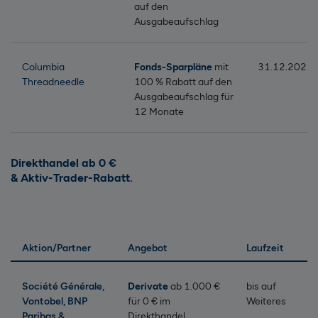
auf den
Ausgabeaufschlag
Columbia
Fonds-Sparpläne
mit
31.12.2026
Threadneedle
100 % Rabatt auf den
Ausgabeaufschlag für
12 Monate
Direkthandel ab 0 €
& Aktiv-Trader-Rabatt
Aktion/Partner
Angebot
Laufzeit
Société Générale,
Derivate
ab 1.000 €
bis auf
Vontobel, BNP
für 0 € im
Weiteres
Paribas &
Direkthandel