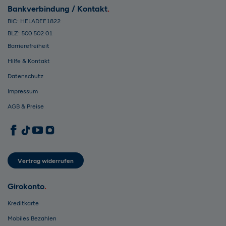
Bankverbindung / Kontakt
BIC: HELADEF1822
BLZ: 500 502 01
Barrierefreiheit
Hilfe & Kontakt
Datenschutz
Impressum
AGB & Preise
1822direkt auf Facebook
1822direkt auf TikTok
1822direkt auf YouTube
1822direkt auf Instagram
Vertrag widerrufen
Girokonto
Kreditkarte
Mobiles Bezahlen