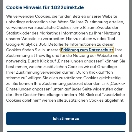
Wertpapierhandel.
Cookie Hinweis für 1822direkt.de
Wir verwenden Cookies, die für den Betrieb unserer Website
2. Guthaben überweisen
unbedingt erforderlich sind. Wenn Sie Ihre Zustimmung erteilen,
verwenden wir zusätzliche Cookies, um z.B. zum Zwecke der
Statistik oder des Marketings Informationen zu Ihrer Nutzung
Damit Sie mit dem Wertpapierhandel beginnen können,
unserer Website zu verarbeiten. Hierzu nutzen wir das Tool
überweisen Sie Geld auf Ihr kostenloses
Google Analytics 360. Detaillierte Informationen zu diesen
Verrechnungskonto. Das eröffnen wir für Sie automatisch
Cookies finden Sie in unserer
Erklärung zum Datenschutz
. Ihre
mit dem Wertpapierdepot.
Zustimmung ist freiwillig und für die Nutzung der Website nicht
notwendig. Durch Klick auf „Einstellungen anpassen“ können Sie
bestimmen, welche zusätzlichen Cookies wir auf Grundlage
3. Wertpapiere suchen, finden und handeln
Ihrer Zustimmung verwenden dürfen. Durch Klick auf “Ich
stimme zu“ willigen Sie allen zusätzlichen Cookies gleichzeitig
zu. Sie können Ihre Zustimmung jederzeit über den Link „Cookie-
Märkte & Börsen
: Hier finden Sie alle Wertpapiere zum
Einstellungen anpassen“ unten auf jeder Seite widerrufen oder
Handeln.
dort Ihre Cookie-Einstellungen ändern. Mit Klick auf “zusätzliche
Cookies ablehnen“ werden alle zusätzlichen Cookies abgelehnt.
Jetzt Depot eröffnen
Ich stimme zu