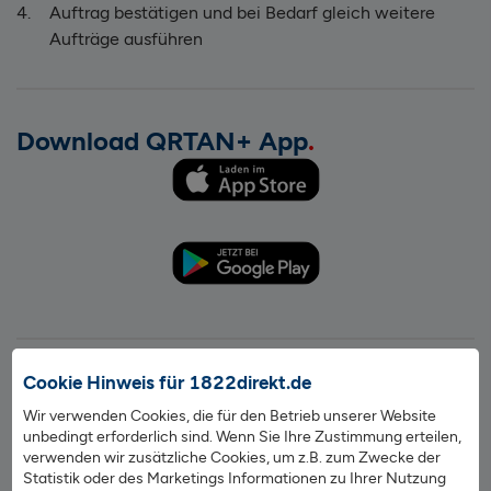
Auftrag bestätigen und bei Bedarf gleich weitere
Aufträge ausführen
Download QRTAN+ App
Cookie Hinweis für 1822direkt.de
Mit QRTAN+ wird Ihr Smartphone zum TAN-
Generator
Wir verwenden Cookies, die für den Betrieb unserer Website
unbedingt erforderlich sind. Wenn Sie Ihre Zustimmung erteilen,
Für das neue Verfahren QRTAN+ wird unsere kostenlose
verwenden wir zusätzliche Cookies, um z.B. zum Zwecke der
App für Smartphones benötigt, um die in Ihrem Online-
Statistik oder des Marketings Informationen zu Ihrer Nutzung