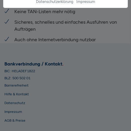
sicherer
Datenschutzerklärung
Impressum
Keine TAN-Listen mehr nötig
Sicheres, schnelles und einfaches Ausführen von
Aufträgen
Auch ohne Internetverbindung nutzbar
Bankverbindung / Kontakt
BIC: HELADEF1822
BLZ: 500 502 01
Barrierefreiheit
Hilfe & Kontakt
Datenschutz
Impressum
AGB & Preise