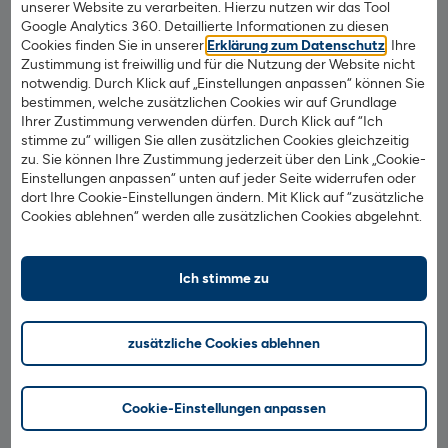
Banking angezeigten QR-Codes zu scannen und die darin
unserer Website zu verarbeiten. Hierzu nutzen wir das Tool
Google Analytics 360. Detaillierte Informationen zu diesen
verschlüsselten Transaktionsnummern zu generieren.
Cookies finden Sie in unserer
Erklärung zum Datenschutz
. Ihre
Zustimmung ist freiwillig und für die Nutzung der Website nicht
Wir bieten die App für folgende Betriebssysteme an:
notwendig. Durch Klick auf „Einstellungen anpassen“ können Sie
bestimmen, welche zusätzlichen Cookies wir auf Grundlage
Ihrer Zustimmung verwenden dürfen. Durch Klick auf “Ich
iOS ab Version 10
stimme zu“ willigen Sie allen zusätzlichen Cookies gleichzeitig
zu. Sie können Ihre Zustimmung jederzeit über den Link „Cookie-
Android ab Version 5
Einstellungen anpassen“ unten auf jeder Seite widerrufen oder
dort Ihre Cookie-Einstellungen ändern. Mit Klick auf “zusätzliche
Grundsätzlich empfehlen wir nur Geräte zu verwenden,
Cookies ablehnen“ werden alle zusätzlichen Cookies abgelehnt.
zu denen vom Hersteller noch Sicherheitsupdates für das
Betriebssystem zur Verfügung gestellt werden.
Ich stimme zu
Ihre Vorteile
zusätzliche Cookies ablehnen
Ihr Smartphone generiert automatisch die
Transaktionsnummern
Cookie-Einstellungen anpassen
Durch den Einsatz von zwei Endgeräten noch