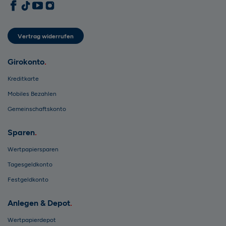
1822direkt auf Facebook
1822direkt auf TikTok
1822direkt auf YouTube
1822direkt auf Instagram
Vertrag widerrufen
Girokonto
Kreditkarte
Mobiles Bezahlen
Gemeinschaftskonto
Sparen
Wertpapiersparen
Tagesgeldkonto
Festgeldkonto
Anlegen & Depot
Wertpapierdepot