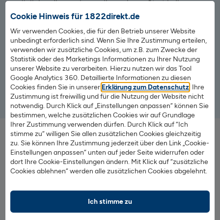
ermöglichen Ihnen einen reibungslosen Start in Ihre
Immobilienfinanzierung.
Cookie Hinweis für 1822direkt.de
Wir verwenden Cookies, die für den Betrieb unserer Website
Jetzt Ihre Neufinanzierung bei der 1822direkt starten –
unbedingt erforderlich sind. Wenn Sie Ihre Zustimmung erteilen,
hier sind Sie und Ihre Immobilie in guten Händen.
verwenden wir zusätzliche Cookies, um z.B. zum Zwecke der
Statistik oder des Marketings Informationen zu Ihrer Nutzung
unserer Website zu verarbeiten. Hierzu nutzen wir das Tool
Google Analytics 360. Detaillierte Informationen zu diesen
Cookies finden Sie in unserer
Erklärung zum Datenschutz
. Ihre
Unverbindliches Angebot anfordern
Zustimmung ist freiwillig und für die Nutzung der Website nicht
notwendig. Durch Klick auf „Einstellungen anpassen“ können Sie
bestimmen, welche zusätzlichen Cookies wir auf Grundlage
Ihrer Zustimmung verwenden dürfen. Durch Klick auf “Ich
Ihre Vorteile auf einen Überblick
stimme zu“ willigen Sie allen zusätzlichen Cookies gleichzeitig
zu. Sie können Ihre Zustimmung jederzeit über den Link „Cookie-
Einstellungen anpassen“ unten auf jeder Seite widerrufen oder
Top-Zinsen bereits ab Sollzins
dort Ihre Cookie-Einstellungen ändern. Mit Klick auf “zusätzliche
Eigenes Angebot oder Top-Produkt eines anderen
Cookies ablehnen“ werden alle zusätzlichen Cookies abgelehnt.
Anbieters
Zeitersparnis
Ich stimme zu
Vergleich und Auswahl der Top-Produkte