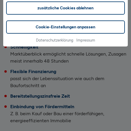
Persönliche Beratung von A bis Z
zusätzliche Cookies ablehnen
Telefonische Beratung durch unsere Experten bei der
Planung Ihrer Baufinanzierung
Cookie-Einstellungen anpassen
Passgenaue Finanzierung für Bauherren wie Käufer
Individuelle Lösungen für unterschiedliche Budgets
Datenschutzerklärung
Impressum
Schnelligkeit
Marktüberblick ermöglicht schnelle Lösungen, Zusagen
meist innerhalb 48 Stunden
Flexible Finanzierung
passt sich der Lebenssituation wie auch dem
Baufortschritt an
Bereitstellungszinsfreie Zeit
Einbindung von Fördermitteln
Z. B. beim Kauf oder Bau einer förderfähigen,
energieeffizienten Immobilie