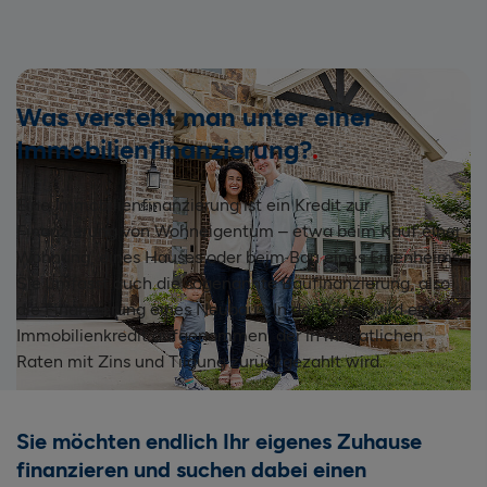
Was versteht man unter einer
Immobilienfinanzierung?
Eine Immobilienfinanzierung ist ein Kredit zur
Finanzierung von Wohneigentum – etwa beim Kauf einer
Wohnung, eines Hauses oder beim Bau eines Eigenheims.
Sie umfasst auch die sogenannte Baufinanzierung, also
die Finanzierung eines Neubaus. In der Regel wird ein
Immobilienkredit aufgenommen, der in monatlichen
Raten mit Zins und Tilgung zurückgezahlt wird.
Sie möchten endlich Ihr eigenes Zuhause
finanzieren und suchen dabei einen