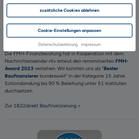
zusätzliche Cookies ablehnen
Cookie-Einstellungen anpassen
FMH-Award 2023: Bester Baufinanzierer
Datenschutzerklärung
Impressum
Die FMH-Finanzberatung hat in Kooperation mit dem
Nachrichtensender ntv erneut den renommierten
FMH-
Award 2023
verliehen. Wir konnten uns als "
Bester
Baufinanzierer
bundesweit" in der Kategorie 15 Jahre
Sollzinsbindung bis 90 % Beleihung unter 51 Instituten
durchsetzen.
Zur 1822direkt Baufinanzierung >