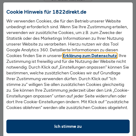
Cookie Hinweis für 1822direkt.de
Extra ETF-Broker-Test 01/24
Wir verwenden Cookies, die für den Betrieb unserer Website
unbedingt erforderlich sind. Wenn Sie Ihre Zustimmung erteilen,
Beim Broker-Test von Extra-ETF erzielte die 1822direkt 5
verwenden wir zusätzliche Cookies, um z.B. zum Zwecke der
Sterne für ihr Depot-Angebot. Besonders hervorgehoben
Statistik oder des Marketings Informationen zu Ihrer Nutzung
wurden die kostenfreie Depotführung, das Sparplan-
unserer Website zu verarbeiten. Hierzu nutzen wir das Tool
Google Analytics 360. Detaillierte Informationen zu diesen
Angebot mit kostenfreien ETF-Sparplänen.
Cookies finden Sie in unserer
Erklärung zum Datenschutz
. Ihre
Zustimmung ist freiwillig und für die Nutzung der Website nicht
notwendig. Durch Klick auf „Einstellungen anpassen“ können Sie
bestimmen, welche zusätzlichen Cookies wir auf Grundlage
Ihrer Zustimmung verwenden dürfen. Durch Klick auf “Ich
stimme zu“ willigen Sie allen zusätzlichen Cookies gleichzeitig
zu. Sie können Ihre Zustimmung jederzeit über den Link „Cookie-
Einstellungen anpassen“ unten auf jeder Seite widerrufen oder
dort Ihre Cookie-Einstellungen ändern. Mit Klick auf “zusätzliche
Cookies ablehnen“ werden alle zusätzlichen Cookies abgelehnt.
Ich stimme zu