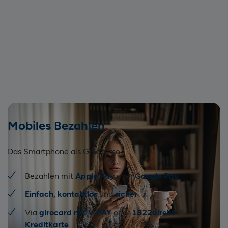
Mobiles Bezahlen
Das Smartphone als Geldbörse
Bezahlen mit
Apple Pay
oder
Google Pay
Einfach, kontaktlos
und
sicher
Via
girocard mit V PAY
oder
1822direkt-
Kreditkarte