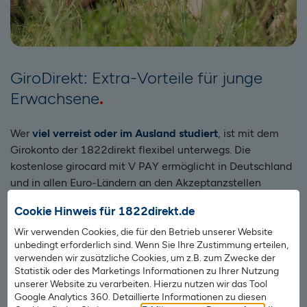
GiroDirekt: Extra-Vorteile für junge
Erwachsene
Wer
viel verreist oder im Ausland studiert
, ist mit dem
Girokonto der 1822direkt flexibel unterwegs. Die
kostenlose girocard mit V PAY ermöglicht in Deutschland
und in allen Euro-Ländern an den Akzeptanzstellen
gebührenfreies Bezahlen. Sie können damit gebührenfrei
Cookie Hinweis für 1822direkt.de
im Euroraum Geld abheben – sprich, in allen Ländern, die
den Euro als Währung haben. Also beispielsweise in
Wir verwenden Cookies, die für den Betrieb unserer Website
unbedingt erforderlich sind. Wenn Sie Ihre Zustimmung erteilen,
Frankreich, aber nicht in Schweden oder Dänemark. Bei
verwenden wir zusätzliche Cookies, um z.B. zum Zwecke der
Abhebungen in einer
fremden Landeswährung
können
Statistik oder des Marketings Informationen zu Ihrer Nutzung
für die Währungsumrechnung extra Gebühren anfallen.
unserer Website zu verarbeiten. Hierzu nutzen wir das Tool
Google Analytics 360. Detaillierte Informationen zu diesen