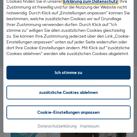
Cookies finden Sie in unserer
Erklärung zum Datenschutz
. Ihre
Gerade bei Geldautomaten im europäischen Ausland
Zustimmung ist freiwillig und für die Nutzung der Website nicht
kann es vorkommen, dass die Betreiber zusätzliche
notwendig. Durch Klick auf „Einstellungen anpassen“ können Sie
Entgelte erheben. Das können wir leider nicht
bestimmen, welche zusätzlichen Cookies wir auf Grundlage
Ihrer Zustimmung verwenden dürfen. Durch Klick auf “Ich
beeinflussen und wir erstatten diese Gebühren nicht. Bitte
stimme zu“ willigen Sie allen zusätzlichen Cookies gleichzeitig
berücksichtigen Sie hier immer die diesbezüglichen
zu. Sie können Ihre Zustimmung jederzeit über den Link „Cookie-
Informationen am Automaten.
Einstellungen anpassen“ unten auf jeder Seite widerrufen oder
dort Ihre Cookie-Einstellungen ändern. Mit Klick auf “zusätzliche
Cookies ablehnen“ werden alle zusätzlichen Cookies abgelehnt.
Ich stimme zu
zusätzliche Cookies ablehnen
Cookie-Einstellungen anpassen
Datenschutzerklärung
Impressum