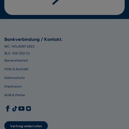
Bankverbindung / Kontakt
BIC: HELADEF1822
BLZ: 500 502 01
Barrierefreiheit
Hilfe & Kontakt
Datenschutz
Impressum
AGB & Preise
1822direkt auf Facebook
1822direkt auf TikTok
1822direkt auf YouTube
1822direkt auf Instagram
Vertrag widerrufen