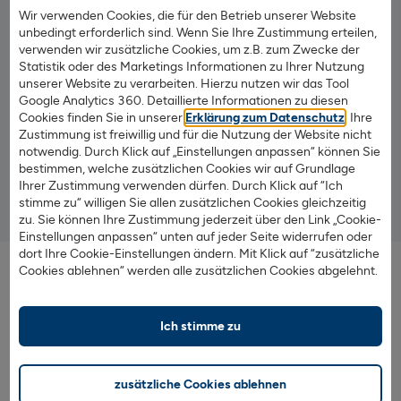
Wir verwenden Cookies, die für den Betrieb unserer Website
Das
Festgeldkonto
der 1822direkt
unbedingt erforderlich sind. Wenn Sie Ihre Zustimmung erteilen,
verwenden wir zusätzliche Cookies, um z.B. zum Zwecke der
Statistik oder des Marketings Informationen zu Ihrer Nutzung
Bis zu
2,60 % Zinsen p.a.
auf Ihr Festgeld
unserer Website zu verarbeiten. Hierzu nutzen wir das Tool
Ab 5.000 €
Anlagebetrag
Google Analytics 360. Detaillierte Informationen zu diesen
Cookies finden Sie in unserer
Erklärung zum Datenschutz
. Ihre
Feste Laufzeit von
6 bis 24 Monaten
Zustimmung ist freiwillig und für die Nutzung der Website nicht
notwendig. Durch Klick auf „Einstellungen anpassen“ können Sie
bestimmen, welche zusätzlichen Cookies wir auf Grundlage
Ihrer Zustimmung verwenden dürfen. Durch Klick auf “Ich
stimme zu“ willigen Sie allen zusätzlichen Cookies gleichzeitig
Mehr Infos zum Festgeld
zu. Sie können Ihre Zustimmung jederzeit über den Link „Cookie-
Einstellungen anpassen“ unten auf jeder Seite widerrufen oder
dort Ihre Cookie-Einstellungen ändern. Mit Klick auf “zusätzliche
Cookies ablehnen“ werden alle zusätzlichen Cookies abgelehnt.
Ich stimme zu
zusätzliche Cookies ablehnen