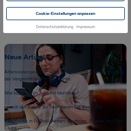
Cookie-Einstellungen anpassen
Datenschutzerklärung
Impressum
Neue Artikel
Altersvorsorgedepot: Alles zu Förderung & Steuern sowie
der Vergleich zur Riester-Rente
Wie kann ich im Ausland bezahlen?
Urlaub auf Raten: So finanzieren Sie Ihre Reise
Investieren in Fußball-Aktien: Chancen, Risiken und Top-
Clubs