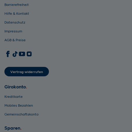
Barrierefreiheit
Hilfe & Kontakt
Datenschutz
Impressum
AGB & Preise
1822direkt auf Facebook
1822direkt auf TikTok
1822direkt auf YouTube
1822direkt auf Instagram
Vertrag widerrufen
Girokonto
Kreditkarte
Mobiles Bezahlen
Gemeinschaftskonto
Sparen