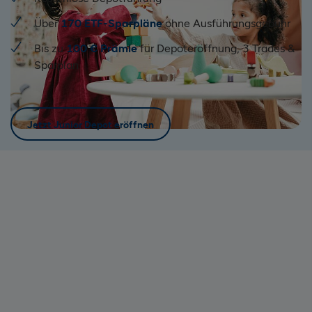
Über
170 ETF-Sparpläne
ohne Ausführungsgebühr
Bis zu
100 € Prämie
für Depoteröffnung, 3 Trades &
Sparplan
Jetzt Junior Depot eröffnen