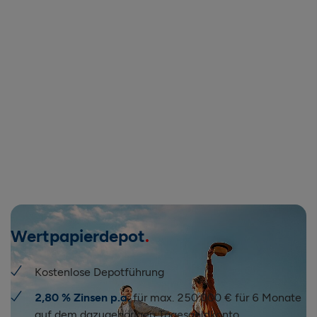
Wertpapierdepot
Kostenlose Depotführung
2,80 % Zinsen p.a.
für max. 250.000 € für 6 Monate
auf dem dazugehörigen Tagesgeldkonto