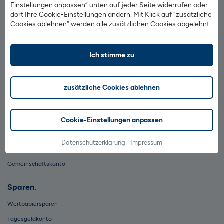
Einstellungen anpassen“ unten auf jeder Seite widerrufen oder
Datenschutz
dort Ihre Cookie-Einstellungen ändern. Mit Klick auf “zusätzliche
Impressum
Cookies ablehnen“ werden alle zusätzlichen Cookies abgelehnt.
AGB & Preise
Ich stimme zu
1822direkt auf Facebook
1822direkt auf TikTok
1822direkt auf YouTube
1822direkt auf Instagram
zusätzliche Cookies ablehnen
Vertrag widerrufen
Girokonto
Cookie-Einstellungen anpassen
Kreditkarte
Datenschutzerklärung
Impressum
Mobiles Bezahlen
Gemeinschaftskonto
Sparen
Wertpapiersparen
Tagesgeldkonto