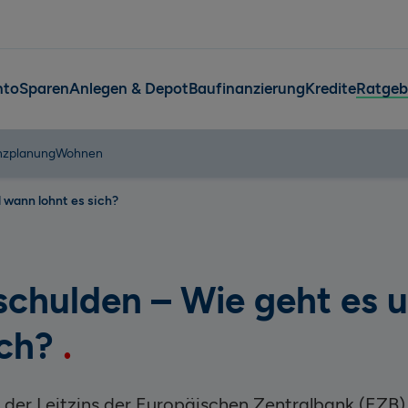
nto
Sparen
Anlegen & Depot
Baufinanzierung
Kredite
Ratgeb
nzplanung
Wohnen
 wann lohnt es sich?
schulden – Wie geht es 
ich?
 der Leitzins der Europäischen Zentralbank (EZB)