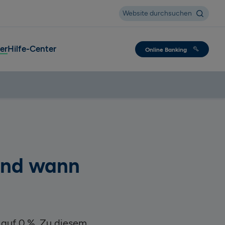
Suche
Website durchsuchen
er
Hilfe-Center
Online Banking
und wann
 auf 0 %. Zu diesem