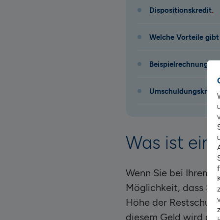
Dispositionskredit
Welche Vorteile gib
Beispielrechnung fü
Umschuldungskredit
Was ist ei
Wenn Sie bei Ihrem l
Möglichkeit, dass Sie
Höhe der Restschuld 
diesem Geld wird dann