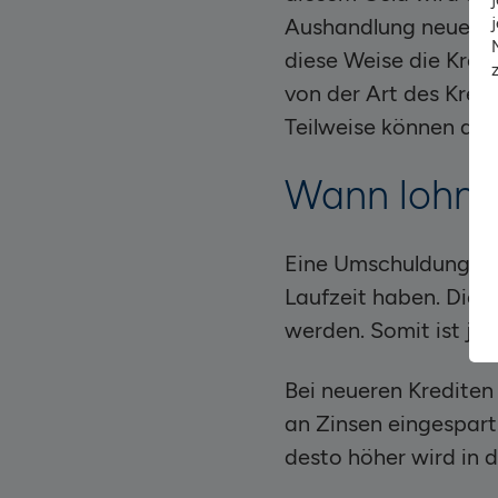
Aushandlung neuer Ko
diese Weise die Kred
von der Art des Kredi
Teilweise können du
Wann lohnt
Eine Umschuldung loh
Laufzeit haben. Dies
werden. Somit ist je
Bei neueren Krediten
an Zinsen eingespar
desto höher wird in d