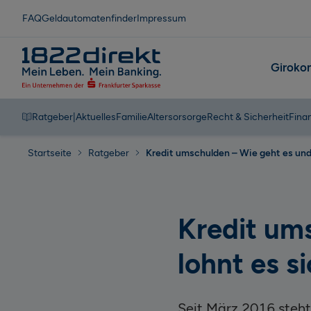
FAQ
Geldautomatenfinder
Impressum
Giroko
Ratgeber
|
Aktuelles
Familie
Altersorsorge
Recht & Sicherheit
Fina
Startseite
Ratgeber
Kredit umschulden – Wie geht es und
Kredit um
lohnt es s
Seit März 2016 steht