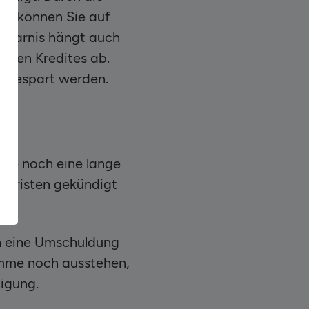
en können Sie auf
rsparnis hängt auch
ellen Kredites ab.
o gespart werden.
che noch eine lange
n Fristen gekündigt
ch eine Umschuldung
umme noch ausstehen,
digung.