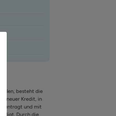
ollen, besteht die
n neuer Kredit, in
 beantragt und mit
ündigt. Durch die