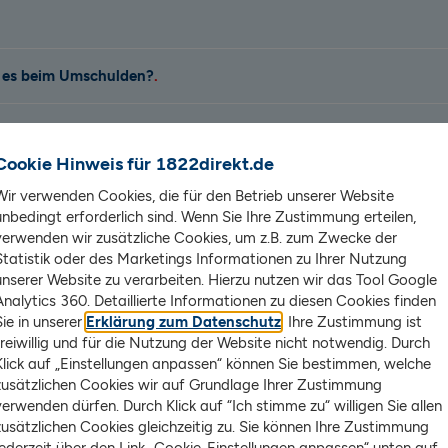
t es beim Umschulden?
r einen Umschuldungskredit
Cookie Hinweis für 1822direkt.de
 berechnen
Wir verwenden Cookies, die für den Betrieb unserer Website
unbedingt erforderlich sind. Wenn Sie Ihre Zustimmung erteilen,
verwenden wir zusätzliche Cookies, um z.B. zum Zwecke der
Statistik oder des Marketings Informationen zu Ihrer Nutzung
ne Umschuldung?
unserer Website zu verarbeiten. Hierzu nutzen wir das Tool Google
Analytics 360. Detaillierte Informationen zu diesen Cookies finden
Sie in unserer
Erklärung zum Datenschutz
. Ihre Zustimmung ist
freiwillig und für die Nutzung der Website nicht notwendig. Durch
aufenden Kredit einen geringeren Zinssatz haben w
Klick auf „Einstellungen anpassen“ können Sie bestimmen, welche
 diesen umschulden. Bei einer Umschuldung wird ei
zusätzlichen Cookies wir auf Grundlage Ihrer Zustimmung
verwenden dürfen. Durch Klick auf “Ich stimme zu“ willigen Sie allen
(die Menge an Geld, die noch abzubezahlen ist),
zusätzlichen Cookies gleichzeitig zu. Sie können Ihre Zustimmung
 der alte Kredit bei dem alten Kreditinstitut gek
jederzeit über den Link „Cookie-Einstellungen anpassen“ unten auf