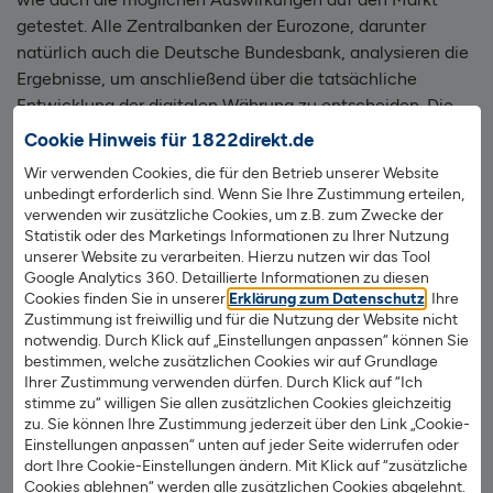
getestet. Alle Zentralbanken der Eurozone, darunter
natürlich auch die Deutsche Bundesbank, analysieren die
Ergebnisse, um anschließend über die tatsächliche
Entwicklung der digitalen Währung zu entscheiden. Die
Analyse wird mindestens bis ins Jahr 2025 dauern, um die
Cookie Hinweis für 1822direkt.de
„institutionellen, rechtlichen und praktischen Aspekte zur
Wir verwenden Cookies, die für den Betrieb unserer Website
Schaffung eines digitalen Euros zu klären“, meint EZB-
unbedingt erforderlich sind. Wenn Sie Ihre Zustimmung erteilen,
Präsidentin Christine Lagarde dazu. Ein
verwenden wir zusätzliche Cookies, um z.B. zum Zwecke der
Statistik oder des Marketings Informationen zu Ihrer Nutzung
Gesetzesvorschlag zur Einführung des digitalen Euro, mit
unserer Website zu verarbeiten. Hierzu nutzen wir das Tool
dem sich alle EU-Staaten wie auch das Europäische
Google Analytics 360. Detaillierte Informationen zu diesen
Parlament beschäftigen müssen, wurde Ende Juni 2023
Cookies finden Sie in unserer
Erklärung zum Datenschutz
. Ihre
von der Europäischen Kommission veröffentlicht.
Zustimmung ist freiwillig und für die Nutzung der Website nicht
notwendig. Durch Klick auf „Einstellungen anpassen“ können Sie
bestimmen, welche zusätzlichen Cookies wir auf Grundlage
Digitaler Euro: Das sind die Vor- und
Ihrer Zustimmung verwenden dürfen. Durch Klick auf “Ich
Nachteile
stimme zu“ willigen Sie allen zusätzlichen Cookies gleichzeitig
zu. Sie können Ihre Zustimmung jederzeit über den Link „Cookie-
Einstellungen anpassen“ unten auf jeder Seite widerrufen oder
Die Europäische Union hat mit dem digitalen Euro viel vor:
dort Ihre Cookie-Einstellungen ändern. Mit Klick auf “zusätzliche
Cookies ablehnen“ werden alle zusätzlichen Cookies abgelehnt.
Das Bundesfinanzministerium geht von einem enormen