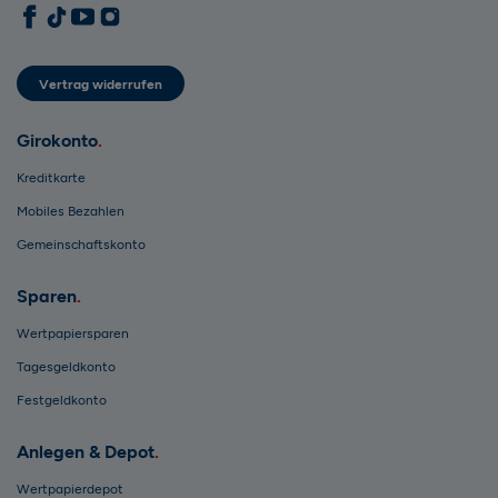
1822direkt auf Facebook
1822direkt auf TikTok
1822direkt auf YouTube
1822direkt auf Instagram
Vertrag widerrufen
Girokonto
Kreditkarte
Mobiles Bezahlen
Gemeinschaftskonto
Sparen
Wertpapiersparen
Tagesgeldkonto
Festgeldkonto
Anlegen & Depot
Wertpapierdepot