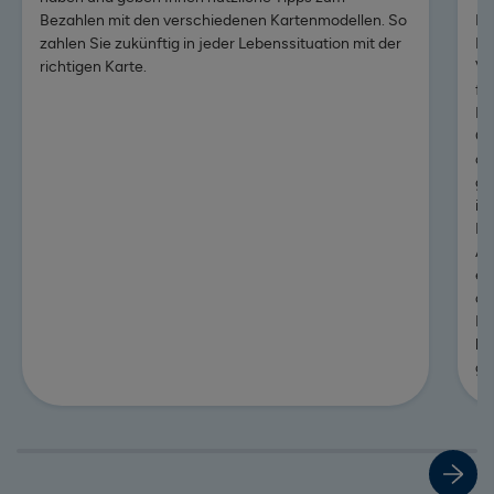
Bezahlen mit den verschiedenen Kartenmodellen. So
Ei
zahlen Sie zukünftig in jeder Lebenssituation mit der
Re
richtigen Karte.
Ve
fi
Zum Beitrag: Der Unterschied von Debitkarte und Kreditkar
Di
Gr
de
ge
im
Pr
Al
er
di
Hi
he
ge
Zum 