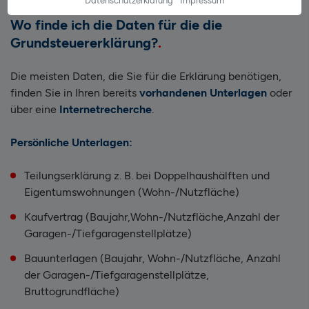
Datenschutzerklärung
Impressum
Wo finde ich die Daten für die die
Grundsteuererklärung?
Die meisten Daten, die Sie für die Erklärung benötigen,
finden Sie in Ihren bereits
vorhandenen Unterlagen
oder
über eine
Internetrecherche
.
Persönliche Unterlagen:
Teilungserklärung z. B. bei Doppelhaushälften und
Eigentumswohnungen (Wohn-/Nutzfläche)
Kaufvertrag (Baujahr,
Wohn-/Nutzfläche,
Anzahl der
Garagen-/Tiefgaragenstellplätze)
Bauunterlagen (Baujahr, Wohn-/Nutzfläche, Anzahl
der Garagen-/Tiefgaragenstellplätze,
Bruttogrundfläche)