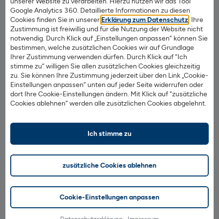
Grundstücksfläche
unserer Website zu verarbeiten. Hierzu nutzen wir das Tool
Google Analytics 360. Detaillierte Informationen zu diesen
Bodenrichtwert
(
zum 1. Januar 2022)
Cookies finden Sie in unserer
Erklärung zum Datenschutz
. Ihre
Zustimmung ist freiwillig und für die Nutzung der Website nicht
notwendig. Durch Klick auf „Einstellungen anpassen“ können Sie
Zusätzliche Angaben für Wohngrundstücke:
bestimmen, welche zusätzlichen Cookies wir auf Grundlage
Ihrer Zustimmung verwenden dürfen. Durch Klick auf “Ich
Baujahr
stimme zu“ willigen Sie allen zusätzlichen Cookies gleichzeitig
zu. Sie können Ihre Zustimmung jederzeit über den Link „Cookie-
Wohn-/Nutzfläche
Einstellungen anpassen“ unten auf jeder Seite widerrufen oder
dort Ihre Cookie-Einstellungen ändern. Mit Klick auf “zusätzliche
bei Wohnungseigentum den Miteigentumsanteil
Cookies ablehnen“ werden alle zusätzlichen Cookies abgelehnt.
ggf. Anzahl der Tiefgaragen-/Garagenstellplätze
Ich stimme zu
Zusätzliche Angaben für geschäftliche, gemischt
genutzte, und andere bebaute Grundstücke:
zusätzliche Cookies ablehnen
bei Teileigentum der Miteigentumsanteil
Bruttogrundfläche(n)
Cookie-Einstellungen anpassen
Baujahr