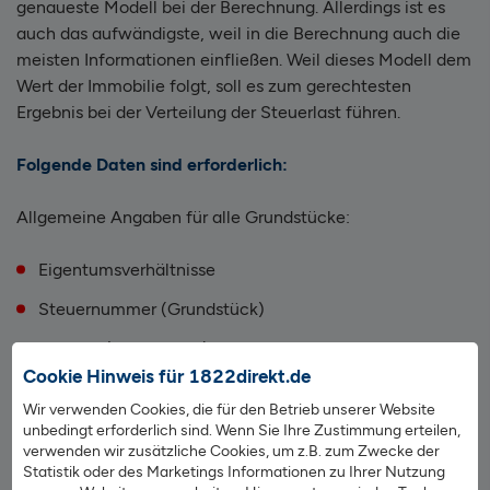
genaueste Modell bei der Berechnung. Allerdings ist es
auch das aufwändigste, weil in die Berechnung auch die
meisten Informationen einfließen. Weil dieses Modell dem
Wert der Immobilie folgt, soll es zum gerechtesten
Ergebnis bei der Verteilung der Steuerlast führen.
Folgende Daten sind erforderlich:
Allgemeine Angaben für alle Grundstücke:
Eigentumsverhältnisse
Steuernummer (Grundstück)
Adresse (Grundstück)
Cookie Hinweis für 1822direkt.de
Grundstücksbezeichnung (Gemarkung,
Wir verwenden Cookies, die für den Betrieb unserer Website
Grundbuchblatt, Flur, Flurstück, Anteil)
unbedingt erforderlich sind. Wenn Sie Ihre Zustimmung erteilen,
verwenden wir zusätzliche Cookies, um z.B. zum Zwecke der
Grundstücksart
Statistik oder des Marketings Informationen zu Ihrer Nutzung