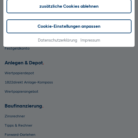
Gemeinschaftskonto
zusätzliche Cookies ablehnen
Sparen
Cookie-Einstellungen anpassen
Wertpapiersparen
Tagesgeldkonto
Datenschutzerklärung
Impressum
Festgeldkonto
Anlegen & Depot
Wertpapierdepot
1822direkt Anlage-Kompass
Wertpapierangebot
Baufinanzierung
Zinsrechner
Tipps & Rechner
Forward-Darlehen