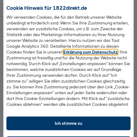
Bankverbindung / Kontakt
Cookie Hinweis für 1822direkt.de
BIC: HELADEF1822
Wir verwenden Cookies, die für den Betrieb unserer Website
BLZ: 500 502 01
unbedingt erforderlich sind. Wenn Sie Ihre Zustimmung erteilen,
verwenden wir zusätzliche Cookies, um z.B. zum Zwecke der
Barrierefreiheit
Statistik oder des Marketings Informationen zu Ihrer Nutzung
Hilfe & Kontakt
unserer Website zu verarbeiten. Hierzu nutzen wir das Tool
Google Analytics 360. Detaillierte Informationen zu diesen
Datenschutz
Cookies finden Sie in unserer
Erklärung zum Datenschutz
. Ihre
Impressum
Zustimmung ist freiwillig und für die Nutzung der Website nicht
notwendig. Durch Klick auf „Einstellungen anpassen“ können Sie
AGB & Preise
bestimmen, welche zusätzlichen Cookies wir auf Grundlage
Ihrer Zustimmung verwenden dürfen. Durch Klick auf “Ich
stimme zu“ willigen Sie allen zusätzlichen Cookies gleichzeitig
1822direkt auf Facebook
1822direkt auf TikTok
1822direkt auf YouTube
1822direkt auf Instagram
zu. Sie können Ihre Zustimmung jederzeit über den Link „Cookie-
Einstellungen anpassen“ unten auf jeder Seite widerrufen oder
dort Ihre Cookie-Einstellungen ändern. Mit Klick auf “zusätzliche
Vertrag widerrufen
Cookies ablehnen“ werden alle zusätzlichen Cookies abgelehnt.
Girokonto
Ich stimme zu
Kreditkarte
Mobiles Bezahlen