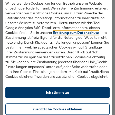
höher aus, als viele Sparer annehmen. Steuerliche Vorteile
Wir verwenden Cookies, die für den Betrieb unserer Website
unbedingt erforderlich sind. Wenn Sie Ihre Zustimmung erteilen,
in der Ansparphase werden somit teilweise oder
verwenden wir zusätzliche Cookies, um z.B. zum Zwecke der
vollständig wieder ausgeglichen. Besonders wer neben
Statistik oder des Marketings Informationen zu Ihrer Nutzung
der Riester-Rente weitere Renteneinkommen erhält, spürt
unserer Website zu verarbeiten. Hierzu nutzen wir das Tool
die zusätzliche steuerliche Belastung.
Google Analytics 360. Detaillierte Informationen zu diesen
Cookies finden Sie in unserer
Erklärung zum Datenschutz
. Ihre
Zustimmung ist freiwillig und für die Nutzung der Website nicht
Geringe Flexibilität während der
notwendig. Durch Klick auf „Einstellungen anpassen“ können Sie
Vertragslaufzeit
bestimmen, welche zusätzlichen Cookies wir auf Grundlage
Ihrer Zustimmung verwenden dürfen. Durch Klick auf “Ich
stimme zu“ willigen Sie allen zusätzlichen Cookies gleichzeitig
Das angesparte Riester-Kapital ist grundsätzlich bis zum
zu. Sie können Ihre Zustimmung jederzeit über den Link „Cookie-
Rentenbeginn gebunden. Obwohl eine vorzeitige
Einstellungen anpassen“ unten auf jeder Seite widerrufen oder
Kündigung möglich ist, bringt sie meist erhebliche
dort Ihre Cookie-Einstellungen ändern. Mit Klick auf “zusätzliche
Cookies ablehnen“ werden alle zusätzlichen Cookies abgelehnt.
finanzielle Nachteile mit sich, wie etwa die Rückzahlung
von Zulagen und Steuervorteilen. Auch ein
Anbieterwechsel oder Vertragsänderungen können
Ich stimme zu
kompliziert und kostenintensiv sein.
Eingeschränkte Vererbbarkeit
zusätzliche Cookies ablehnen