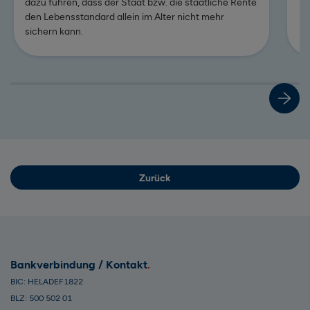
dazu führen, dass der Staat bzw. die staatliche Rente
den Lebensstandard allein im Alter nicht mehr
sichern kann.
Zum Beitrag: Frühstart-Rente – staatliche Unterstützung bei
Zurück
Bankverbindung / Kontakt
BIC: HELADEF1822
BLZ: 500 502 01