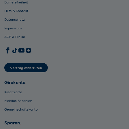
Barrierefreiheit
Hilfe & Kontakt
Datenschutz
Impressum
AGB & Preise
1822direkt auf Facebook
1822direkt auf TikTok
1822direkt auf YouTube
1822direkt auf Instagram
Vertrag widerrufen
Girokonto
Kreditkarte
Mobiles Bezahlen
Gemeinschaftskonto
Sparen