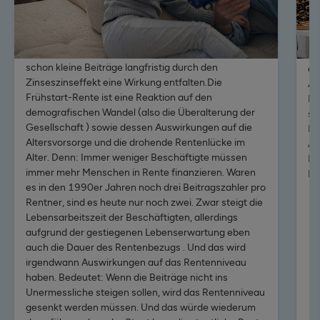
Altersvorsorge aufzubauen. Mithilfe dieser
mü
staatlichen Förderung will man also den Einstieg in
fi
die private Vorsorge erleichtern und junge Menschen
al
an den Kapitalmarkt heranführen: Schließlich können
Ak
schon kleine Beiträge langfristig durch den
di
Zinseszinseffekt eine Wirkung entfalten.Die
As
Frühstart-Rente ist eine Reaktion auf den
Be
demografischen Wandel (also die Überalterung der
si
Gesellschaft ) sowie dessen Auswirkungen auf die
Re
Altersvorsorge und die drohende Rentenlücke im
Ab
Alter. Denn: Immer weniger Beschäftigte müssen
Fr
immer mehr Menschen in Rente finanzieren. Waren
Ra
es in den 1990er Jahren noch drei Beitragszahler pro
Rentner, sind es heute nur noch zwei. Zwar steigt die
Zum 
Lebensarbeitszeit der Beschäftigten, allerdings
aufgrund der gestiegenen Lebenserwartung eben
auch die Dauer des Rentenbezugs . Und das wird
irgendwann Auswirkungen auf das Rentenniveau
haben. Bedeutet: Wenn die Beiträge nicht ins
Unermessliche steigen sollen, wird das Rentenniveau
gesenkt werden müssen. Und das würde wiederum