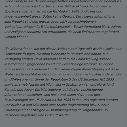
Finanzanalyse dar. Bei den dargestellten Produktinformationen handelt es
sich um Angaben des Emittenten. Die 1822direkt und die Frankfurter
Sparkasse übernehmen für die Richtigkeit, Vollständigkeit und
Angemessenheit dieser Daten keine Gewähr. Detaillierte Informationen
zum Produkt sind den jeweils gesetzlich vorgeschriebenen
Verkaufsunterlagen (z. B. Verkaufsprospekt, Basisinformationsblatt, Jahres-
und Halbjahresberichte) zu entnehmen, die beim Emittenten angefordert
werden können.
Die Informationen, die auf dieser Website bereitgestellt werden, sollen nur
Gebietsansässigen, die ihren Wohnsitz in Deutschland haben, zur
Verfügung stehen. Da in anderen Ländern die Bereitstellung solcher
Informationen gegebenenfalls durch Gesetz eingeschränkt ist, haben
Interessenten aus anderen Ländern keine Zugriffsberechtigung auf diese
Website. Die nachfolgenden Informationen richten sich insbesondere nicht
an US-Personen im Sinne der Regulation S des US Securities Act 1933
sowie Internet-Nutzer mit Wohnsitz in Großbritannien und Nordirland,
Kanada und Japan. Die Wertpapiere, auf die sich nachfolgende
Informationen beziehen, sind nicht und sollen nicht nach den
Bestimmungen des US Securities Act 1933 in den USA registriert werden
und dürfen in den USA ohne eine solche Registrierung bzw. nur auf
Grundlage einer etwaigen Ausnahmeregelung an vorgenannte US-
Personen angeboten und verkauft werden.