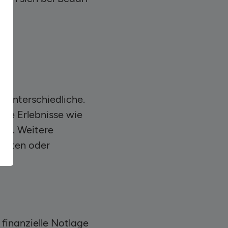
z unterschiedliche.
de Erlebnisse wie
eit. Weitere
kosten oder
finanzielle Notlage