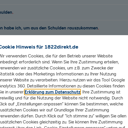
hulden
en habe ich, um aus den Schulden rauszukommen
atinsolvenz
Cookie Hinweis für 1822direkt.de
Wir verwenden Cookies, die für den Betrieb unserer Website
rekt helfen
unbedingt erforderlich sind. Wenn Sie Ihre Zustimmung erteilen,
verwenden wir zusätzliche Cookies, um z.B. zum Zwecke der
Statistik oder des Marketings Informationen zu Ihrer Nutzung
gar nicht erst oder nicht erneut in eine derartige Situation zu g
unserer Website zu verarbeiten. Hierzu nutzen wir das Tool Google
Analytics 360. Detaillierte Informationen zu diesen Cookies finden
Sie in unserer
Erklärung zum Datenschutz
. Ihre Zustimmung ist
freiwillig und für die Nutzung der Website nicht notwendig. Durch
Klick auf „Einstellungen anpassen“ können Sie bestimmen, welche
zusätzlichen Cookies wir auf Grundlage Ihrer Zustimmung
verwenden dürfen. Durch Klick auf “Ich stimme zu“ willigen Sie allen
iedliche Gründe
für das Abrutschen in die Schulde
zusätzlichen Cookies gleichzeitig zu. Sie können Ihre Zustimmung
uften Schulden wieder loswerden? An wen kann m
jederzeit über den Link „Cookie-Einstellungen anpassen“ unten auf