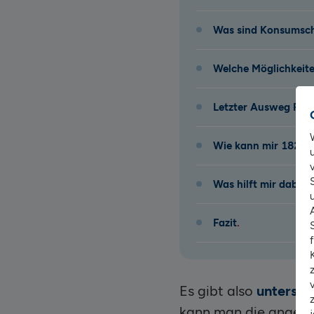
Was sind Konsumsc
Welche Möglichkeit
Letzter Ausweg Priv
Wie kann mir 1822di
Was hilft mir dabei, 
Fazit
Es gibt also
untersch
kann man die angehä