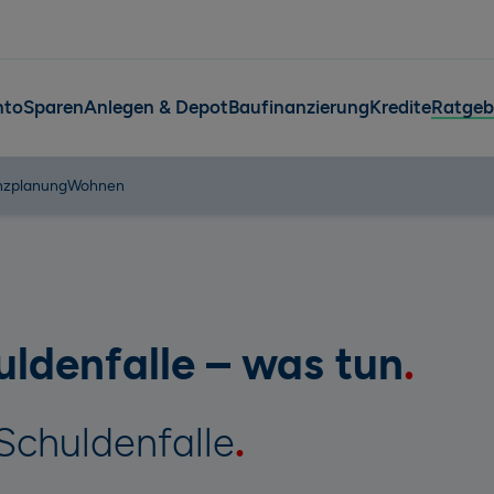
nto
Sparen
Anlegen & Depot
Baufinanzierung
Kredite
Ratgeb
nzplanung
Wohnen
uldenfalle – was tun
 Schuldenfalle