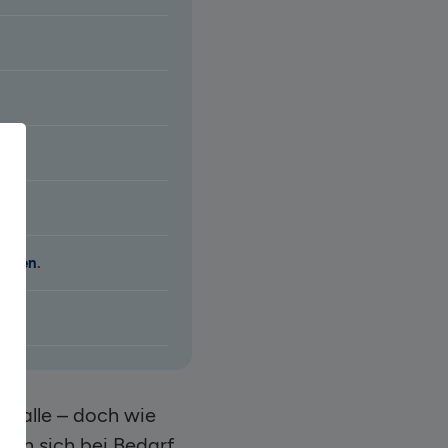
eraten
nfalle – doch wie
an sich bei Bedarf