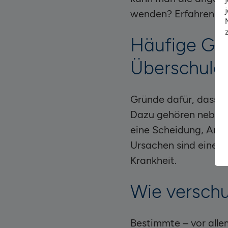
wenden? Erfahren Si
Häufige Grü
Überschuld
Gründe dafür, dass M
Dazu gehören neben 
eine Scheidung, Arbei
Ursachen sind eine u
Krankheit.
Wie versch
Bestimmte – vor allem