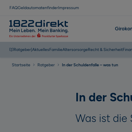
FAQ
Geldautomatenfinder
Impressum
Giroko
Ratgeber
|
Aktuelles
Familie
Altersorsorge
Recht & Sicherheit
Fina
Startseite
Ratgeber
In der Schuldenfalle – was tun
In der Sch
Was ist die