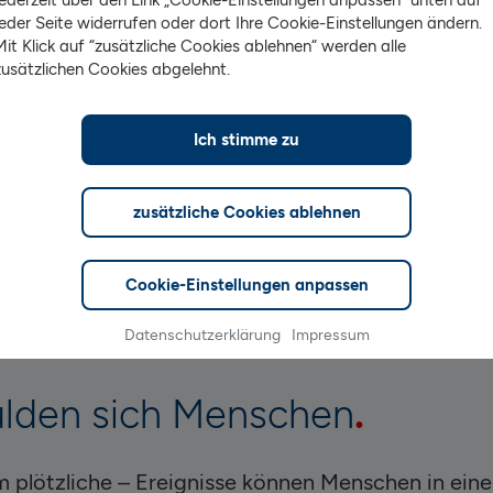
jeder Seite widerrufen oder dort Ihre Cookie-Einstellungen ändern.
e im Folgenden mehr.
Mit Klick auf “zusätzliche Cookies ablehnen“ werden alle
zusätzlichen Cookies abgelehnt.
nde und Ursachen für eine
ung
Ich stimme zu
enschen in die Schuldenfalle geraten, gibt es gan
zusätzliche Cookies ablehnen
dem eigenen Konsumverhalten auch einschneiden
tslosigkeit oder eine gescheiterte Selbstständigk
Cookie-Einstellungen anpassen
nwirtschaftliche Haushaltsführung, höhere Wohn
Datenschutzerklärung
Impressum
ulden sich Menschen
 plötzliche – Ereignisse können Menschen in eine 