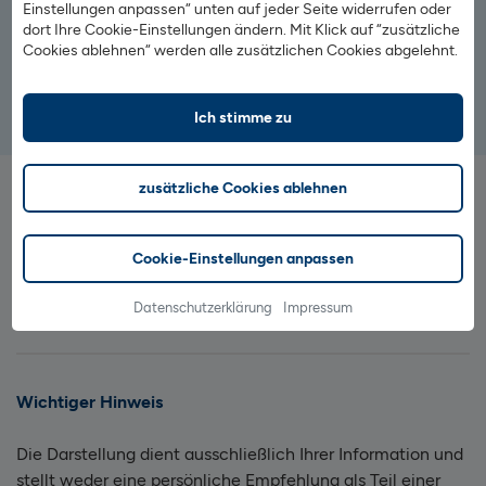
Einstellungen anpassen“ unten auf jeder Seite widerrufen oder
Märkte & Börsen
: Hier finden Sie alle Wertpapiere zum
dort Ihre Cookie-Einstellungen ändern. Mit Klick auf “zusätzliche
Handeln.
Cookies ablehnen“ werden alle zusätzlichen Cookies abgelehnt.
Ich stimme zu
Jetzt Depot eröffnen
Weitere Sonderaktionen
zusätzliche Cookies ablehnen
Informieren Sie sich über weitere Sonderaktionen mit
renommierten Partnern.
Cookie-Einstellungen anpassen
Zu allen Sonderaktionen
Datenschutzerklärung
Impressum
Wichtiger Hinweis
Die Darstellung dient ausschließlich Ihrer Information und
stellt weder eine persönliche Empfehlung als Teil einer