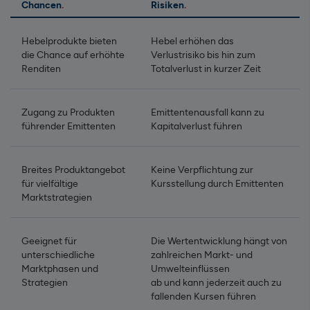
Chancen
Risiken
Hebelprodukte bieten
Hebel erhöhen das
die Chance auf erhöhte
Verlustrisiko bis hin zum
Renditen
Totalverlust in kurzer Zeit
Zugang zu Produkten
Emittentenausfall kann zu
führender Emittenten
Kapitalverlust führen
Breites Produktangebot
Keine Verpflichtung zur
für vielfältige
Kursstellung durch Emittenten
Marktstrategien
Geeignet für
Die Wertentwicklung hängt von
unterschiedliche
zahlreichen Markt- und
Marktphasen und
Umwelteinflüssen
Strategien
ab und kann jederzeit auch zu
fallenden Kursen führen