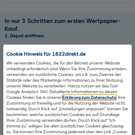
In nur 3 Schritten zum ersten Wertpapier-
Kauf
1. Depot eröffnen
Eröffnen Sie ein Wertpapierdepot – die Grundlage für den
Cookie Hinweis für 1822direkt.de
Wertpapierhandel.
Wir verwenden Cookies, die für den Betrieb unserer Website
unbedingt erforderlich sind. Wenn Sie Ihre Zustimmung erteilen,
2. Guthaben überweisen
verwenden wir zusätzliche Cookies, um z.B. zum Zwecke der
Statistik oder des Marketings Informationen zu Ihrer Nutzung
unserer Website zu verarbeiten. Hierzu nutzen wir das Tool
Damit Sie mit dem Wertpapierhandel beginnen können,
Google Analytics 360. Detaillierte Informationen zu diesen
überweisen Sie Geld auf Ihr kostenloses
Cookies finden Sie in unserer
Erklärung zum Datenschutz
. Ihre
Verrechnungskonto. Das eröffnen wir für Sie automatisch
Zustimmung ist freiwillig und für die Nutzung der Website nicht
mit dem Wertpapierdepot.
notwendig. Durch Klick auf „Einstellungen anpassen“ können Sie
bestimmen, welche zusätzlichen Cookies wir auf Grundlage
Ihrer Zustimmung verwenden dürfen. Durch Klick auf “Ich
3. Wertpapiere suchen, finden und handeln
stimme zu“ willigen Sie allen zusätzlichen Cookies gleichzeitig
zu. Sie können Ihre Zustimmung jederzeit über den Link „Cookie-