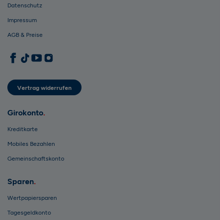
Datenschutz
Impressum
AGB & Preise
1822direkt auf Facebook
1822direkt auf TikTok
1822direkt auf YouTube
1822direkt auf Instagram
Vertrag widerrufen
Girokonto
Kreditkarte
Mobiles Bezahlen
Gemeinschaftskonto
Sparen
Wertpapiersparen
Tagesgeldkonto