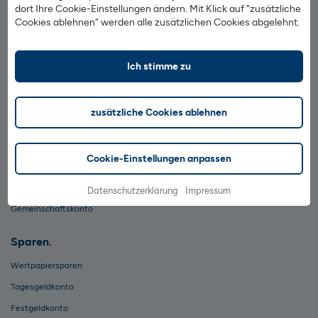
dort Ihre Cookie-Einstellungen ändern. Mit Klick auf “zusätzliche
Impressum
Cookies ablehnen“ werden alle zusätzlichen Cookies abgelehnt.
AGB & Preise
Ich stimme zu
1822direkt auf Facebook
1822direkt auf TikTok
1822direkt auf YouTube
1822direkt auf Instagram
Vertrag widerrufen
zusätzliche Cookies ablehnen
Girokonto
Cookie-Einstellungen anpassen
Kreditkarte
Mobiles Bezahlen
Datenschutzerklärung
Impressum
Gemeinschaftskonto
Sparen
Wertpapiersparen
Tagesgeldkonto
Festgeldkonto