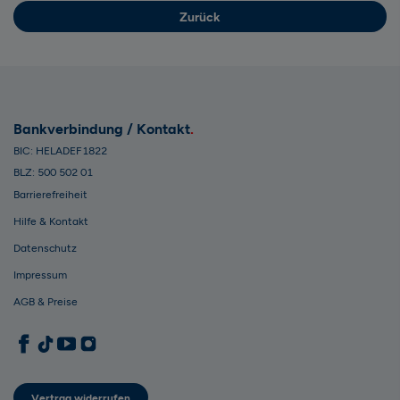
Zurück
Bankverbindung / Kontakt
BIC: HELADEF1822
BLZ: 500 502 01
Barrierefreiheit
Hilfe & Kontakt
Datenschutz
Impressum
AGB & Preise
1822direkt auf Facebook
1822direkt auf TikTok
1822direkt auf YouTube
1822direkt auf Instagram
Vertrag widerrufen