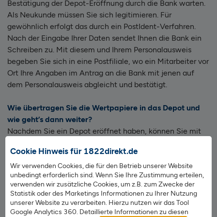
Bestätigung der Depot-Eröffnung durch die Bank warten.
Als Neukunde müssen Sie sich legitimieren. Für
gewöhnlich erfolgt das durch ein PostIdent-Verfahren.
Nach der Eingabe Ihrer Daten sendet Ihnen die Bank ein
Schreiben zu. Mit diesem und Ihrem Personalausweis
begeben Sie sich in eine Postfiliale, wo ein Mitarbeiter vor
Ort Ihre Angaben im Antrag an die Bank mit jenen auf
dem Personalausweis abgleicht und bestätigt.
Wie übertragen Sie die Wertpapiere in das Depot und
wie geht’s dann weiter?
Nachdem Sie ein Depot eröffnet haben, können Sie mit
dem Kauf und Verkauf von Wertpapieren loslegen. Einen
Cookie Hinweis für 1822direkt.de
entsprechenden Auftrag senden Sie der Bank in der Regel
online oder per Telefon zu. Damit erteilen Sie eine Order.
Wir verwenden Cookies, die für den Betrieb unserer Website
unbedingt erforderlich sind. Wenn Sie Ihre Zustimmung erteilen,
Das Kreditinstitut führt die Order dann aus, zum Beispiel
verwenden wir zusätzliche Cookies, um z.B. zum Zwecke der
indem Sie Ihnen das Geld gutschreibt. Dafür benötigen
Statistik oder des Marketings Informationen zu Ihrer Nutzung
Sie ein separates Verrechnungskonto. Dabei handelt es
unserer Website zu verarbeiten. Hierzu nutzen wir das Tool
sich um ein Girokonto, auf dem der Kaufpreis,
Google Analytics 360. Detaillierte Informationen zu diesen