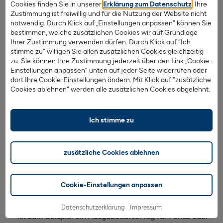
Cookies finden Sie in unserer
Erklärung zum Datenschutz
. Ihre
Zinszahlungen, Dividenden oder Kauferlöse verbucht
Zustimmung ist freiwillig und für die Nutzung der Website nicht
werden.
notwendig. Durch Klick auf „Einstellungen anpassen“ können Sie
bestimmen, welche zusätzlichen Cookies wir auf Grundlage
Ihrer Zustimmung verwenden dürfen. Durch Klick auf “Ich
Kostet die Aufbewahrung Geld?
stimme zu“ willigen Sie allen zusätzlichen Cookies gleichzeitig
Ob und welche Kosten anfallen, wenn Sie Wertpapiere in
zu. Sie können Ihre Zustimmung jederzeit über den Link „Cookie-
einem Depot aufbewahren, ist von Bank zu Bank
Einstellungen anpassen“ unten auf jeder Seite widerrufen oder
unterschiedlich.
dort Ihre Cookie-Einstellungen ändern. Mit Klick auf “zusätzliche
Cookies ablehnen“ werden alle zusätzlichen Cookies abgelehnt.
Es gibt Kreditinstitute, die für die Verwahrung von
Wertpapieren Depotführungsgebühren verlangen.
Ich stimme zu
Mittlerweile gibt es aber auch eine Vielzahl an
kostenlosen Depots. Das heißt: Die reine
zusätzliche Cookies ablehnen
Aufbewahrung von Wertpapieren kostet Sie zunächst
nichts. Voraussetzung dafür ist manchmal mindestens
eine Order pro Quartal oder ein bestimmter Wert pro
Cookie-Einstellungen anpassen
Order. Für den Kauf oder Verkauf von Wertpapieren
fallen allerdings sogenannte Handelsgebühren an. Das
Datenschutzerklärung
Impressum
ist zum Beispiel ein Ausgabeaufschlag für Fonds oder