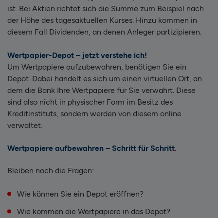
ist. Bei Aktien richtet sich die Summe zum Beispiel nach
der Höhe des tagesaktuellen Kurses. Hinzu kommen in
diesem Fall Dividenden, an denen Anleger partizipieren.
Wertpapier-Depot – jetzt verstehe ich!
Um Wertpapiere aufzubewahren, benötigen Sie ein
Depot. Dabei handelt es sich um einen virtuellen Ort, an
dem die Bank Ihre Wertpapiere für Sie verwahrt. Diese
sind also nicht in physischer Form im Besitz des
Kreditinstituts, sondern werden von diesem online
verwaltet.
Wertpapiere aufbewahren – Schritt für Schritt
Bleiben noch die Fragen:
Wie können Sie ein Depot eröffnen?
Wie kommen die Wertpapiere in das Depot?