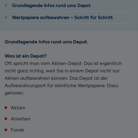
Grundlegende Infos rund ums Depot
Wertpapiere aufbewahren – Schritt für Schritt
Grundlegende Infos rund ums Depot
Was ist ein Depot?
Oft spricht man vom Aktien-Depot. Das ist eigentlich
nicht ganz richtig, weil Sie in einem Depot nicht nur
Aktien aufbewahren können. Das Depot ist der
Aufbewahrungsort für sämtliche Wertpapiere. Dazu
gehören:
Aktien
Anleihen
Fonds