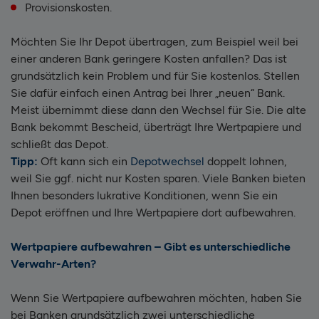
Provisionskosten.
Möchten Sie Ihr Depot übertragen, zum Beispiel weil bei
einer anderen Bank geringere Kosten anfallen? Das ist
grundsätzlich kein Problem und für Sie kostenlos. Stellen
Sie dafür einfach einen Antrag bei Ihrer „neuen“ Bank.
Meist übernimmt diese dann den Wechsel für Sie. Die alte
Bank bekommt Bescheid, überträgt Ihre Wertpapiere und
schließt das Depot.
Tipp:
Oft kann sich ein
Depotwechsel
doppelt lohnen,
weil Sie ggf. nicht nur Kosten sparen. Viele Banken bieten
Ihnen besonders lukrative Konditionen, wenn Sie ein
Depot eröffnen und Ihre Wertpapiere dort aufbewahren.
Wertpapiere aufbewahren – Gibt es unterschiedliche
Verwahr-Arten?
Wenn Sie Wertpapiere aufbewahren möchten, haben Sie
bei Banken grundsätzlich zwei unterschiedliche