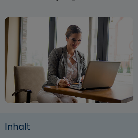
Inhalt