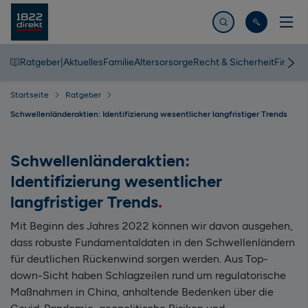
Jetzt suchen
Ratgeber
|
Aktuelles
Familie
Altersorsorge
Recht & Sicherheit
Finanz
Startseite
Ratgeber
Schwellenländeraktien: Identifizierung wesentlicher langfristiger Trends
Schwellenländeraktien:
Identifizierung wesentlicher
langfristiger Trends
Mit Beginn des Jahres 2022 können wir davon ausgehen,
dass robuste Fundamentaldaten in den Schwellenländern
für deutlichen Rückenwind sorgen werden. Aus Top-
down-Sicht haben Schlagzeilen rund um regulatorische
Maßnahmen in China, anhaltende Bedenken über die