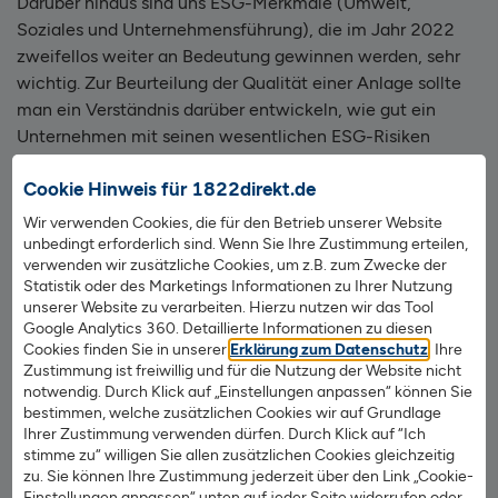
Darüber hinaus sind uns ESG-Merkmale (Umwelt,
Soziales und Unternehmensführung), die im Jahr 2022
zweifellos weiter an Bedeutung gewinnen werden, sehr
wichtig. Zur Beurteilung der Qualität einer Anlage sollte
man ein Verständnis darüber entwickeln, wie gut ein
Unternehmen mit seinen wesentlichen ESG-Risiken
umgeht. Der Ansatz unserer ESG-Analysen zielt darauf
Cookie Hinweis für 1822direkt.de
ab, herauszufinden, in welchem Maße Faktoren wie die
Regulierung, die physische Gefährdung von
Wir verwenden Cookies, die für den Betrieb unserer Website
Vermögenswerten, die Marke, die Reputation und die
unbedingt erforderlich sind. Wenn Sie Ihre Zustimmung erteilen,
verwenden wir zusätzliche Cookies, um z.B. zum Zwecke der
Betriebskosten den Unternehmenserfolg beeinflussen und
Statistik oder des Marketings Informationen zu Ihrer Nutzung
wie gut solche Faktoren gesteuert werden. Wir setzen auf
unserer Website zu verarbeiten. Hierzu nutzen wir das Tool
einen Best-in-Class-Ansatz und beurteilen die
Google Analytics 360. Detaillierte Informationen zu diesen
Unternehmen im Vergleich zu Wettbewerbern.
Cookies finden Sie in unserer
Erklärung zum Datenschutz
. Ihre
Zustimmung ist freiwillig und für die Nutzung der Website nicht
notwendig. Durch Klick auf „Einstellungen anpassen“ können Sie
Generell sind wir der Meinung, dass die Schwellenländer
bestimmen, welche zusätzlichen Cookies wir auf Grundlage
langfristig den Übergang von einem in erster Linie
Ihrer Zustimmung verwenden dürfen. Durch Klick auf “Ich
exportgestützten zu einem von einer lebhaften
stimme zu“ willigen Sie allen zusätzlichen Cookies gleichzeitig
zu. Sie können Ihre Zustimmung jederzeit über den Link „Cookie-
Binnennachfrage getragenen Wachstum vollziehen
Einstellungen anpassen“ unten auf jeder Seite widerrufen oder