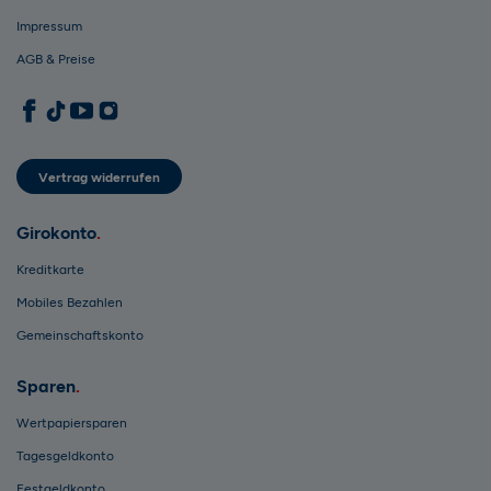
Impressum
AGB & Preise
1822direkt auf Facebook
1822direkt auf TikTok
1822direkt auf YouTube
1822direkt auf Instagram
Vertrag widerrufen
Girokonto
Kreditkarte
Mobiles Bezahlen
Gemeinschaftskonto
Sparen
Wertpapiersparen
Tagesgeldkonto
Festgeldkonto