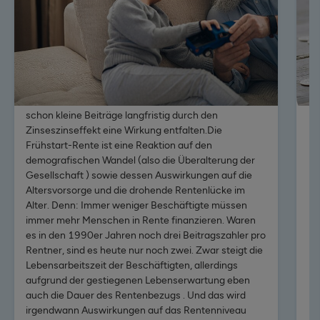
als ein Baustein einer Rentenreform beschlossen und
ir
soll jungen Menschen dabei helfen, schon frühzeitig
Ke
selbst etwas beizusteuern und so eine
Ge
Altersvorsorge aufzubauen. Mithilfe dieser
Ve
staatlichen Förderung will man also den Einstieg in
zu
die private Vorsorge erleichtern und junge Menschen
Ju
an den Kapitalmarkt heranführen: Schließlich können
et
schon kleine Beiträge langfristig durch den
Zum 
Zinseszinseffekt eine Wirkung entfalten.Die
Frühstart-Rente ist eine Reaktion auf den
demografischen Wandel (also die Überalterung der
Gesellschaft ) sowie dessen Auswirkungen auf die
Altersvorsorge und die drohende Rentenlücke im
Alter. Denn: Immer weniger Beschäftigte müssen
immer mehr Menschen in Rente finanzieren. Waren
es in den 1990er Jahren noch drei Beitragszahler pro
Rentner, sind es heute nur noch zwei. Zwar steigt die
Lebensarbeitszeit der Beschäftigten, allerdings
aufgrund der gestiegenen Lebenserwartung eben
auch die Dauer des Rentenbezugs . Und das wird
irgendwann Auswirkungen auf das Rentenniveau