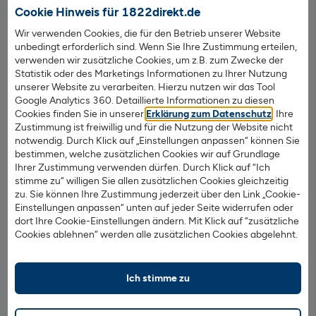
Cookie Hinweis für 1822direkt.de
Wir verwenden Cookies, die für den Betrieb unserer Website
unbedingt erforderlich sind. Wenn Sie Ihre Zustimmung erteilen,
verwenden wir zusätzliche Cookies, um z.B. zum Zwecke der
Vor- und Nachteile der Investition in
Statistik oder des Marketings Informationen zu Ihrer Nutzung
unserer Website zu verarbeiten. Hierzu nutzen wir das Tool
Gaming-Aktien
Google Analytics 360. Detaillierte Informationen zu diesen
Cookies finden Sie in unserer
Erklärung zum Datenschutz
. Ihre
Zustimmung ist freiwillig und für die Nutzung der Website nicht
Die Vorteile:
notwendig. Durch Klick auf „Einstellungen anpassen“ können Sie
bestimmen, welche zusätzlichen Cookies wir auf Grundlage
Hohe Wachstumschancen
: Die Gaming- und E-
Ihrer Zustimmung verwenden dürfen. Durch Klick auf “Ich
Sports-Branche wächst weltweit stark und profitiert
stimme zu“ willigen Sie allen zusätzlichen Cookies gleichzeitig
zu. Sie können Ihre Zustimmung jederzeit über den Link „Cookie-
von Trends wie Mobile Gaming, Streaming und neuen
Einstellungen anpassen“ unten auf jeder Seite widerrufen oder
Technologien.
dort Ihre Cookie-Einstellungen ändern. Mit Klick auf “zusätzliche
Cookies ablehnen“ werden alle zusätzlichen Cookies abgelehnt.
Zukunftsorientierter Markt
: Gaming ist ein
langfristiger Megatrend mit einer stetig wachsenden
Zielgruppe.
Ich stimme zu
Vielfältige Investitionsmöglichkeiten
: Anleger
können in Spieleentwickler, Hardware-Hersteller