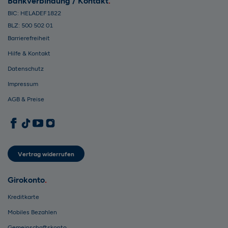
Bankverbindung / Kontakt
BIC: HELADEF1822
BLZ: 500 502 01
Barrierefreiheit
Hilfe & Kontakt
Datenschutz
Impressum
AGB & Preise
1822direkt auf Facebook
1822direkt auf TikTok
1822direkt auf YouTube
1822direkt auf Instagram
Vertrag widerrufen
Girokonto
Kreditkarte
Mobiles Bezahlen
Gemeinschaftskonto