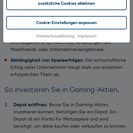
zusätzliche Cookies ablehnen
oder breit gestreute Gaming-ETFs investieren.
Die Nachteile:
Cookie-Einstellungen anpassen
Kursschwankungen
: Gaming-Aktien sind oft volatil
Datenschutzerklärung
Impressum
und reagieren empfindlich auf Änderungen des
Markttrends oder Unternehmensergebnisse.
Abhängigkeit von Spieleerfolgen
: Der wirtschaftliche
Erfolg vieler Unternehmen hängt stark von einzelnen
erfolgreichen Titeln ab.
So investieren Sie in Gaming-Aktien
Depot eröffnen
: Bevor Sie in Gaming-Aktien
investieren können, benötigen Sie ein Depot. Ein
Depot ist ein Konto für Wertpapiere und wird
benötigt, um diese kaufen oder verkaufen zu können.