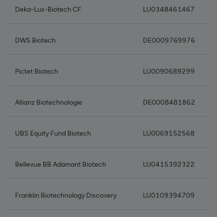
Deka-Lux-Biotech CF
LU0348461467
DWS Biotech
DE0009769976
Pictet Biotech
LU0090689299
Allianz Biotechnologie
DE0008481862
UBS Equity Fund Biotech
LU0069152568
Bellevue BB Adamant Biotech
LU0415392322
Franklin Biotechnology Discovery
LU0109394709