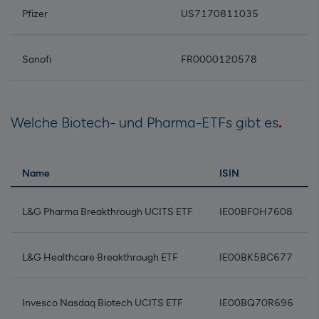
Pfizer
US7170811035
Sanofi
FR0000120578
Welche Biotech- und Pharma-ETFs gibt es
Name
ISIN
L&G Pharma Breakthrough UCITS ETF
IE00BF0H7608
L&G Healthcare Breakthrough ETF
IE00BK5BC677
Invesco Nasdaq Biotech UCITS ETF
IE00BQ70R696