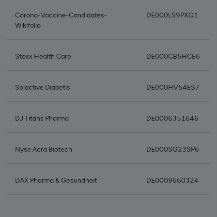
Corona-Vaccine-Candidates-
DE000LS9PXQ1
Wikifolio
Stoxx Health Care
DE000CB5HCE6
Solactive Diabetis
DE000HV54ES7
DJ Titans Pharma
DE0006351646
Nyse Acra Biotech
DE000SG23SP6
DAX Pharma & Gesundheit
DE0009660324