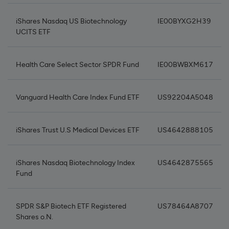
iShares Nasdaq US Biotechnology
IE00BYXG2H39
UCITS ETF
Health Care Select Sector SPDR Fund
IE00BWBXM617
Vanguard Health Care Index Fund ETF
US92204A5048
iShares Trust U.S Medical Devices ETF
US4642888105
iShares Nasdaq Biotechnology Index
US4642875565
Fund
SPDR S&P Biotech ETF Registered
US78464A8707
Shares o.N.