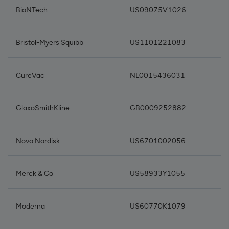
BioNTech
US09075V1026
Bristol-Myers Squibb
US1101221083
CureVac
NL0015436031
GlaxoSmithKline
GB0009252882
Novo Nordisk
US6701002056
Merck & Co
US58933Y1055
Moderna
US60770K1079