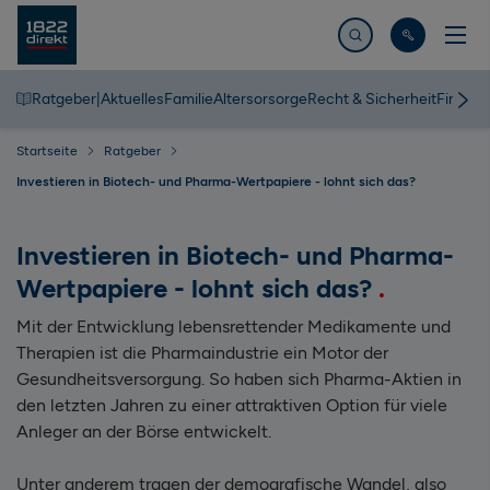
Jetzt suchen
Ratgeber
|
Aktuelles
Familie
Altersorsorge
Recht & Sicherheit
Finanz
Startseite
Ratgeber
Investieren in Biotech- und Pharma-Wertpapiere - lohnt sich das?
Investieren in Biotech- und Pharma-
Wertpapiere - lohnt sich das?
Mit der Entwicklung lebensrettender Medikamente und
Therapien ist die Pharmaindustrie ein Motor der
Gesundheitsversorgung. So haben sich Pharma-Aktien in
den letzten Jahren zu einer attraktiven Option für viele
Anleger an der Börse entwickelt.
Unter anderem tragen der demografische Wandel, also