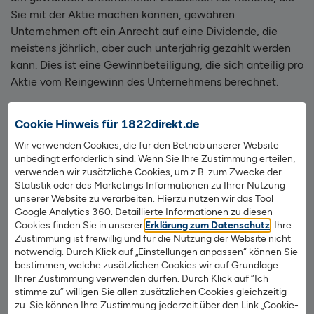
Sie mit der Aktie machen können, gewähren
Unternehmen oft ein Anrecht auf eine Dividende, die
meistens jährlich, aber auch unterjährig gezahlt werden
kann. Dies ist eine Gewinnbeteiligung, die sich anteilig pro
Aktie vom Reingewinn des Unternehmens berechnet.
Fonds
Cookie Hinweis für 1822direkt.de
Über
Aktienfonds
haben Sie die Möglichkeit, Anteile an
Wir verwenden Cookies, die für den Betrieb unserer Website
mehreren Biotech- oder Pharmaunternehmen gleichzeitig
unbedingt erforderlich sind. Wenn Sie Ihre Zustimmung erteilen,
zu erhalten. Der Wert der Fonds wird durch die Streuung
verwenden wir zusätzliche Cookies, um z.B. zum Zwecke der
der Anlage über viele verschiedene Unternehmen auch
Statistik oder des Marketings Informationen zu Ihrer Nutzung
unserer Website zu verarbeiten. Hierzu nutzen wir das Tool
weniger volatil sein. Die Fonds werden von professionellen
Google Analytics 360. Detaillierte Informationen zu diesen
Fondsmanagern betreut, die je nach Kurs und Marktlage
Cookies finden Sie in unserer
Erklärung zum Datenschutz
. Ihre
Anteile an den Unternehmen im Fonds ver- oder
Zustimmung ist freiwillig und für die Nutzung der Website nicht
nachkaufen können. Für das Fondsmanagement und für
notwendig. Durch Klick auf „Einstellungen anpassen“ können Sie
bestimmen, welche zusätzlichen Cookies wir auf Grundlage
das Controlling dieser wird in den meisten Fällen eine
Ihrer Zustimmung verwenden dürfen. Durch Klick auf “Ich
Verwaltungsgebühr fällig.
stimme zu“ willigen Sie allen zusätzlichen Cookies gleichzeitig
zu. Sie können Ihre Zustimmung jederzeit über den Link „Cookie-