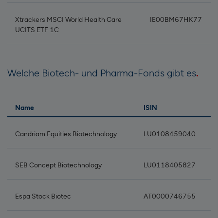
Xtrackers MSCI World Health Care
IE00BM67HK77
UCITS ETF 1C
Welche Biotech- und Pharma-Fonds gibt es
Name
ISIN
Candriam Equities Biotechnology
LU0108459040
SEB Concept Biotechnology
LU0118405827
Espa Stock Biotec
AT0000746755