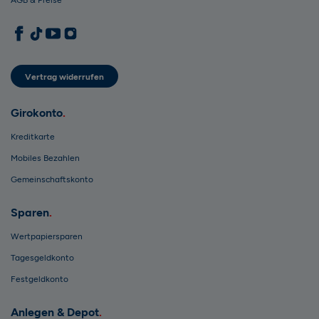
AGB & Preise
1822direkt auf Facebook
1822direkt auf TikTok
1822direkt auf YouTube
1822direkt auf Instagram
Vertrag widerrufen
Girokonto
Kreditkarte
Mobiles Bezahlen
Gemeinschaftskonto
Sparen
Wertpapiersparen
Tagesgeldkonto
Festgeldkonto
Anlegen & Depot