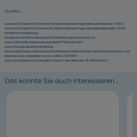
Quellen:
www.bmfsfj.de/bmfsfj/themen/familie/familienleistungen/elternzeit/elternzeit-73832
www.bmfsfj.de/bmfsfj/themen/familie/familienleistungen/elterngeld/elterngeld-73752
familienportal.de/&nbsp
;
familienportal.de/familienportal/familienleistungen/mutterschutz
www.stadt-koeln.de/service/produkte/00793/index.html
www.finanztip.de/elternzeit/&nbsp
;
www.tk.de/firmenkunden/service/fachthemen/meldeverfahren-fachthemen/minijobs-und-
elternzeit-was-arbeitgeber-wissen-sollten-2127994
www.haufe.de/personal/entgelt/minijob-in-der-elternzeit_78_458160.html
Das könnte Sie auch interessieren