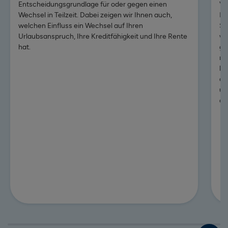
Entscheidungsgrundlage für oder gegen einen
Ve
Wechsel in Teilzeit. Dabei zeigen wir Ihnen auch,
Di
welchen Einfluss ein Wechsel auf Ihren
St
Urlaubsanspruch, Ihre Kreditfähigkeit und Ihre Rente
wü
hat.
ge
na
Zum Beitrag: Wie funktioniert Teilzeit und worauf muss man
be
ak
un
ab
Zum 