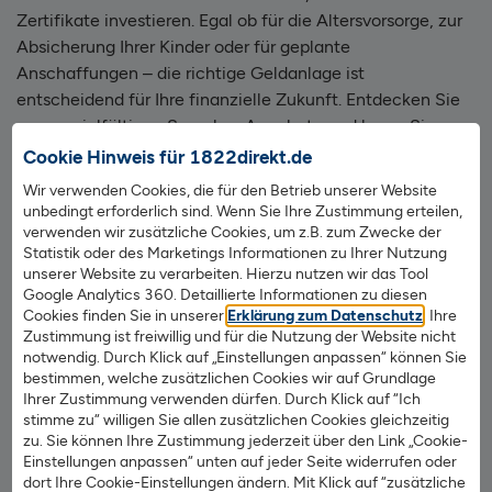
Zertifikate investieren. Egal ob für die Altersvorsorge, zur
Absicherung Ihrer Kinder oder für geplante
Anschaffungen – die richtige Geldanlage ist
entscheidend für Ihre finanzielle Zukunft. Entdecken Sie
unsere vielfältigen Sparplan-Angebote und legen Sie
flexibel und kostengünstig an der Börse an.
Cookie Hinweis für 1822direkt.de
Wir verwenden Cookies, die für den Betrieb unserer Website
unbedingt erforderlich sind. Wenn Sie Ihre Zustimmung erteilen,
verwenden wir zusätzliche Cookies, um z.B. zum Zwecke der
Mehr Infos zum Wertpapier-Sparplan
Statistik oder des Marketings Informationen zu Ihrer Nutzung
unserer Website zu verarbeiten. Hierzu nutzen wir das Tool
Google Analytics 360. Detaillierte Informationen zu diesen
Cookies finden Sie in unserer
Erklärung zum Datenschutz
. Ihre
Wo und wann muss ich Elterngeld
Zustimmung ist freiwillig und für die Nutzung der Website nicht
notwendig. Durch Klick auf „Einstellungen anpassen“ können Sie
beantragen?
bestimmen, welche zusätzlichen Cookies wir auf Grundlage
Ihrer Zustimmung verwenden dürfen. Durch Klick auf “Ich
stimme zu“ willigen Sie allen zusätzlichen Cookies gleichzeitig
Den Antrag stellen Sie bei der örtlichen Elterngeldstelle,
zu. Sie können Ihre Zustimmung jederzeit über den Link „Cookie-
die Sie dabei gerne berät und unterstützt. Elterngeld
Einstellungen anpassen“ unten auf jeder Seite widerrufen oder
dort Ihre Cookie-Einstellungen ändern. Mit Klick auf “zusätzliche
können Sie grundsätzlich erst ab dem Tag beantragen, an