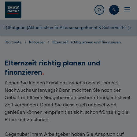
Jetzt suchen
Ratgeber
|
Aktuelles
Familie
Altersorsorge
Recht & Sicherheit
Finanz
Startseite
Ratgeber
Elternzeit richtig planen und finanzieren
Elternzeit richtig planen und
finanzieren
Planen Sie kleinen Familienzuwachs oder ist bereits
Nachwuchs unterwegs? Dann möchten Sie nach der
Geburt mit Ihrem Neugeborenen bestimmt möglichst viel
Zeit verbringen. Damit Sie diese auch unbeschwert
genießen können, empfiehlt es sich, schon frühzeitig die
Elternzeit zu planen.
Gegenüber Ihrem Arbeitgeber haben Sie Anspruch auf