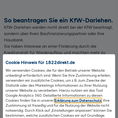
So beantragen Sie ein KfW-Darlehen
KfW-Darlehen werden nicht direkt bei der KfW beantragt,
sondern über Ihren Baufinanzierungspartner oder Ihre
Hausbank.
Sie haben Interesse an einer Förderung durch die
Kreditanstalt für Wiederaufbau und möchten mehr zu
Ihren Möglichkeiten erfahren? Unsere Experten klären Sie
Cookie Hinweis für 1822direkt.de
über alles Wissenswerte, was Sie bei einer
Wir verwenden Cookies, die für den Betrieb unserer Website
Baufinanzierung im Zusammenspiel mit einem KfW-
unbedingt erforderlich sind. Wenn Sie Ihre Zustimmung erteilen,
Darlehen zu beachten haben, auf.
verwenden wir zusätzliche Cookies, um z.B. zum Zwecke der
Statistik oder des Marketings Informationen zu Ihrer Nutzung
unserer Website zu verarbeiten. Hierzu nutzen wir das Tool
Google Analytics 360. Detaillierte Informationen zu diesen
Cookies finden Sie in unserer
Erklärung zum Datenschutz
. Ihre
Die BAFA fördert erneuerbare
Zustimmung ist freiwillig und für die Nutzung der Website nicht
Energien
notwendig. Durch Klick auf „Einstellungen anpassen“ können Sie
bestimmen, welche zusätzlichen Cookies wir auf Grundlage