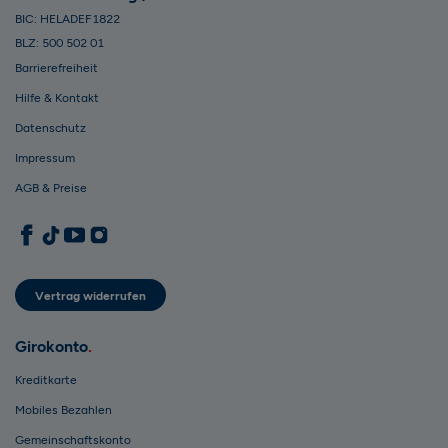
BIC: HELADEF1822
BLZ: 500 502 01
Barrierefreiheit
Hilfe & Kontakt
Datenschutz
Impressum
AGB & Preise
1822direkt auf Facebook
1822direkt auf TikTok
1822direkt auf YouTube
1822direkt auf Instagram
Vertrag widerrufen
Girokonto
Kreditkarte
Mobiles Bezahlen
Gemeinschaftskonto