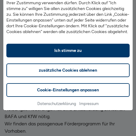
Ihrer Zustimmung verwenden dürfen. Durch Klick auf “Ich
Klimagerechte Investitionen in die Zukunft lohnen sich für
stimme zu“ willigen Sie allen zusätzlichen Cookies gleichzeitig
Hauseigentümer. Das Bundesamt für Wirtschaft und
zu. Sie können Ihre Zustimmung jederzeit über den Link „Cookie-
Einstellungen anpassen“ unten auf jeder Seite widerrufen oder
Ausfuhrkontrolle (BAFA) fördert neben dem Neubau oder
dort Ihre Cookie-Einstellungen ändern. Mit Klick auf “zusätzliche
dem Ersterwerb von Effizienzhäusern eine große
Cookies ablehnen“ werden alle zusätzlichen Cookies abgelehnt.
Bandbreite an Sanierungsmaßnahmen bei denen die
Energieeffizienz im Vordergrund steht.
Informieren Sie sich in einem persönlichen Gespräch über
Ich stimme zu
alle für Sie in Frage kommenden Zuschüsse.
Besonders attraktiv: Sollten Sie eine umfassende
zusätzliche Cookies ablehnen
Sanierung zum Effizienzhaus planen, können Sie die
Förderungen von BAFA und KfW kombinieren.
Cookie-Einstellungen anpassen
Dies gilt ebenfalls, wenn Sie Ihre Heizung auf erneuerbare
Energien umstellen möchten. Bei allen anderen
Datenschutzerklärung
Impressum
Heizungserneuerungen ist eine Entscheidung zwischen
BAFA und KfW nötig.
Wir finden das passgenaue Förderprogramm für Ihr
Vorhaben.