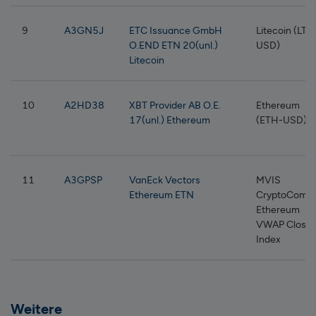
9
A3GN5J
ETC Issuance GmbH
Litecoin (LTC
O.END ETN 20(unl.)
USD)
Litecoin
10
A2HD38
XBT Provider AB O.E.
Ethereum
17(unl.) Ethereum
(ETH-USD)
11
A3GPSP
VanEck Vectors
MVIS
Ethereum ETN
CryptoComp
Ethereum
VWAP Close
Index
Weitere