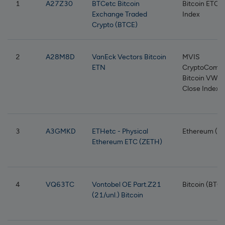
1
A27Z30
BTCetc Bitcoin
Bitcoin ETC
Exchange Traded
Index
Crypto (BTCE)
2
A28M8D
VanEck Vectors Bitcoin
MVIS
ETN
CryptoComp
Bitcoin VWA
Close Index
3
A3GMKD
ETHetc - Physical
Ethereum (E
Ethereum ETC (ZETH)
4
VQ63TC
Vontobel OE Part.Z21
Bitcoin (BTC)
(21/unl.) Bitcoin