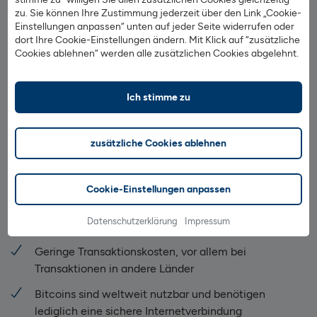
Zudem arbeitet das System mit der internen
zu. Sie können Ihre Zustimmung jederzeit über den Link „Cookie-
Einstellungen anpassen“ unten auf jeder Seite widerrufen oder
Kryptowährung XRP (“Ripple” genannt). Diese wird zur
dort Ihre Cookie-Einstellungen ändern. Mit Klick auf “zusätzliche
Wertaufbewahrung oder als Handelsmedium genutzt und
Cookies ablehnen“ werden alle zusätzlichen Cookies abgelehnt.
ist unabdingbar für die Durchführung der
Zahlungstransaktionen.
Ich stimme zu
April 2017 vermeldete das Unternehmen bereits 75
Banken in ihrem Zahlungsnetzwerk. Ripple überzeugt vor
zusätzliche Cookies ablehnen
allem dadurch, dass internationale Zahlungen über die
Blockchain schneller abgewickelt werden können und die
Transaktionskosten deutlich niedriger sind als zuvor.
Cookie-Einstellungen anpassen
Vorteile
von Kryptowährungen
Datenschutzerklärung
Impressum
Geringe Transaktionskosten, vor allem bei
Transaktionen in andere Länder
Bitcoins sind weltweit nutzbar und benötigen
lediglich eine sichere Internetverbindung