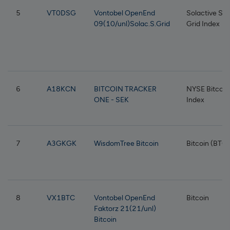
5
VT0DSG
Vontobel OpenEnd
Solactive Sm
09(10/unl)Solac.S.Grid
Grid Index
6
A18KCN
BITCOIN TRACKER
NYSE Bitcoin
ONE - SEK
Index
7
A3GKGK
WisdomTree Bitcoin
Bitcoin (BTC)
8
VX1BTC
Vontobel OpenEnd
Bitcoin
Faktorz 21(21/unl)
Bitcoin