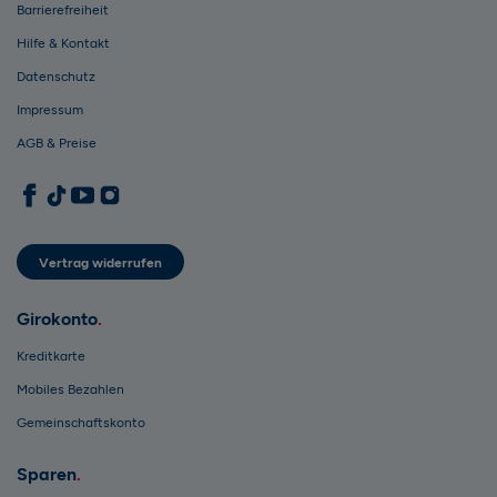
Barrierefreiheit
Hilfe & Kontakt
Datenschutz
Impressum
AGB & Preise
1822direkt auf Facebook
1822direkt auf TikTok
1822direkt auf YouTube
1822direkt auf Instagram
Vertrag widerrufen
Girokonto
Kreditkarte
Mobiles Bezahlen
Gemeinschaftskonto
Sparen