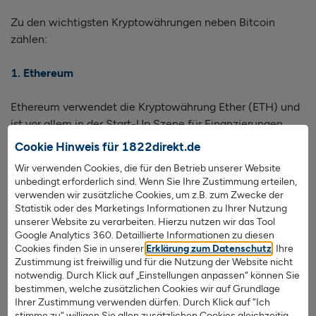
Zu den wichtigsten Kryptowährungen neben Bitcoin
zählen:
1. Ethereum
Ethereum verwendet die Kryptowährung Ether (ETH) und
ist vor allem in der Start-Up Szene für Finanzierungen
bekannt und wird dort viel genutzt. Das Entwicklerteam
Cookie Hinweis für 1822direkt.de
wollte mit dieser neuen Kryptowährung die alten
Wir verwenden Cookies, die für den Betrieb unserer Website
Schwächen der Bitcoin-Blockchain ausbessern.
unbedingt erforderlich sind. Wenn Sie Ihre Zustimmung erteilen,
Mittlerweile ist Ethereum zur zweitgrößten
verwenden wir zusätzliche Cookies, um z.B. zum Zwecke der
Kryptowährung nach Bitcoin geworden.
Statistik oder des Marketings Informationen zu Ihrer Nutzung
unserer Website zu verarbeiten. Hierzu nutzen wir das Tool
Google Analytics 360. Detaillierte Informationen zu diesen
2. Ripple
Cookies finden Sie in unserer
Erklärung zum Datenschutz
. Ihre
Zustimmung ist freiwillig und für die Nutzung der Website nicht
notwendig. Durch Klick auf „Einstellungen anpassen“ können Sie
Ripple ist ein dezentrales Blockchain-Netzwerk für den
bestimmen, welche zusätzlichen Cookies wir auf Grundlage
globalen Zahlungsverkehr, welches jede beliebige
Ihrer Zustimmung verwenden dürfen. Durch Klick auf “Ich
Währung (Fiat- und Kryptowährungen) unterstützt.
stimme zu“ willigen Sie allen zusätzlichen Cookies gleichzeitig