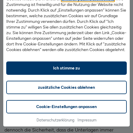
Zustimmung ist freiwillig und für die Nutzung der Website nicht
vernichten, die ausgelaufen sind. Denn danach werden
notwendig. Durch Klick auf „Einstellungen anpassen“ können Sie
sie in der Regel nicht mehr benötigt.
bestimmen, welche zusätzlichen Cookies wir auf Grundlage
Ihrer Zustimmung verwenden dürfen. Durch Klick auf “Ich
Telefonabrechnungen oder
stimme zu“ willigen Sie allen zusätzlichen Cookies gleichzeitig
Nebenkostenabrechnungen zumindest eine Zeit lang
zu. Sie können Ihre Zustimmung jederzeit über den Link „Cookie-
aufbewahren:
Bei diesen Unterlagen reicht es, wenn
Einstellungen anpassen“ unten auf jeder Seite widerrufen oder
dort Ihre Cookie-Einstellungen ändern. Mit Klick auf “zusätzliche
Sie diese 3 Jahre aufbewahren, längere
Cookies ablehnen“ werden alle zusätzlichen Cookies abgelehnt.
Aufbewahrungsfristen sind in der Regel nicht
notwendig.
Ich stimme zu
Tipp: Nutzen Sie Ihren PC als Archiv für die Unterlagen,
von denen Sie sich nicht trennen können
zusätzliche Cookies ablehnen
Sie haben Belege, Briefe oder Unterlagen, bei denen Sie
nicht sicher sind, ob sie ins Altpapier können? Oder Sie
Cookie-Einstellungen anpassen
haben Schwierigkeiten, sich von einigen Papieren zu
trennen? Sie können diese Dokumente und Rechnungen
Datenschutzerklärung
Impressum
digital aufbewahren, so schaffen Sie Platz und haben
dennoch die Sicherheit, dass die Unterlagen immer