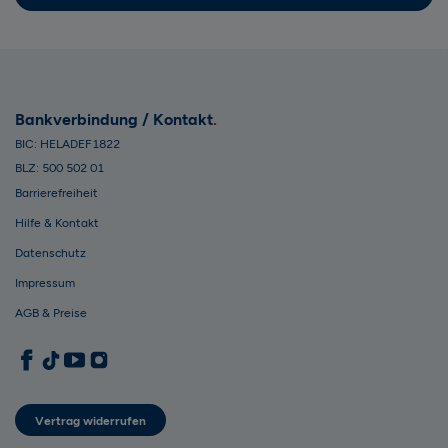
Bankverbindung / Kontakt
BIC: HELADEF1822
BLZ: 500 502 01
Barrierefreiheit
Hilfe & Kontakt
Datenschutz
Impressum
AGB & Preise
1822direkt auf Facebook
1822direkt auf TikTok
1822direkt auf YouTube
1822direkt auf Instagram
Vertrag widerrufen