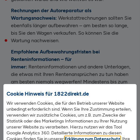
Rechnungen der Autoreparatur als
Wartungsnachweis:
Werkstattrechnungen sollten Sie
ebenfalls länger aufbewahren – am besten so lange,
bis Sie den Wagen verkaufen. So können Sie die
Wartung nachweisen.
Empfohlene Aufbewahrungsfristen bei
Renteninformationen – für
immer:
Renteninformationen und andere Unterlagen,
die etwas mit Ihren Rentenansprüchen zu tun haben
am besten niemals wegwerfen! Mindestens bis zum
Eintritt ins Rentenalter sollten Sie diese in einem
Cookie Hinweis für 1822direkt.de
sicheren Ordner aufbewahren!
Wir verwenden Cookies, die für den Betrieb unserer Website
Versicherungsunterlagen aufbewahren, so lange die
unbedingt erforderlich sind. Wenn Sie Ihre Zustimmung erteilen,
verwenden wir zusätzliche Cookies, um z.B. zum Zwecke der
Versicherung läuft:
Diese Unterlagen füllen schnell
Statistik oder des Marketings Informationen zu Ihrer Nutzung
viele Ordner und werden oft lang aufbewahrt. Hier
unserer Website zu verarbeiten. Hierzu nutzen wir das Tool
können Sie in der Regel viel ausmisten, wenn Sie
Google Analytics 360. Detaillierte Informationen zu diesen
konsequent alle Unterlagen von Versicherungen
Cookies finden Sie in unserer
Erklärung zum Datenschutz
. Ihre