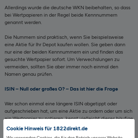
Allerdings wurde die deutsche WKN beibehalten, so dass
bei Wertpapieren in der Regel beide Kennnummern
genannt werden.
Die Nummern sind praktisch, wenn Sie beispielsweise
eine Aktie für Ihr Depot kaufen wollen. Sie geben dann
nur eine der beiden Kennnummern ein und finden das
gesuchte Wertpapier sofort. Um Verwechslungen zu
vermeiden, sollten Sie aber immer noch einmal den
Namen genau prüfen.
ISIN – Null oder großes O? – Das ist hier die Frage
Wer schon einmal eine längere ISIN abgetippt oder
aufgeschrieben hat, um eine Aktie zu ordern oder um sich
ein Wertpapier zu notieren, kennt vielleicht dieses häufige
Problem: „Ist das jetzt eine Null oder ein großes O?“
Cookie Hinweis für 1822direkt.de
Wir verwenden Cookies, die für den Betrieb unserer Website