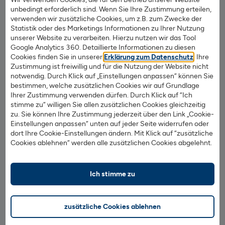
Die Frage lässt sich glücklicherweise schnell beantworten
unbedingt erforderlich sind. Wenn Sie Ihre Zustimmung erteilen,
und das Problem dadurch leicht klären:
verwenden wir zusätzliche Cookies, um z.B. zum Zwecke der
Statistik oder des Marketings Informationen zu Ihrer Nutzung
unserer Website zu verarbeiten. Hierzu nutzen wir das Tool
Bei der ISIN kann ein Buchstabe nur in den ersten beiden
Google Analytics 360. Detaillierte Informationen zu diesen
Stellen auftauchen, also in der Länderkennung, die das
Cookies finden Sie in unserer
Erklärung zum Datenschutz
. Ihre
Ursprungsland des Wertpapiers kennzeichnet. Der Rest
Zustimmung ist freiwillig und für die Nutzung der Website nicht
notwendig. Durch Klick auf „Einstellungen anpassen“ können Sie
sind immer Zahlen.
bestimmen, welche zusätzlichen Cookies wir auf Grundlage
Ihrer Zustimmung verwenden dürfen. Durch Klick auf “Ich
Beispiel:
Die Aktie des norwegischen
stimme zu“ willigen Sie allen zusätzlichen Cookies gleichzeitig
Luftfahrtunternehmens „Norwegian Air Shuttle“ hat die
zu. Sie können Ihre Zustimmung jederzeit über den Link „Cookie-
Einstellungen anpassen“ unten auf jeder Seite widerrufen oder
ISIN NO0010196140. Je nach Schriftart ist hier der
dort Ihre Cookie-Einstellungen ändern. Mit Klick auf “zusätzliche
Buchstabe O und die Null schwer zu unterscheiden, und
Cookies ablehnen“ werden alle zusätzlichen Cookies abgelehnt.
es kann zu Fehleingaben kommen. Mit der Regel ist es
jedoch ganz einfach: Die ersten beiden Stellen, also die
Länderkennung, bestehen immer aus Buchstaben: in
Ich stimme zu
diesem Fall NO für Norwegen. Die restlichen zehn Stellen
sind (bis auf wenige Ausnahmen) immer Zahlen.
zusätzliche Cookies ablehnen
Auch bei der deutschen WKN ist eine Verwechslung von