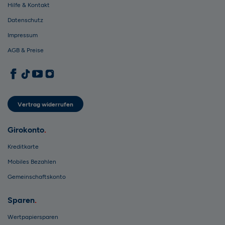
Hilfe & Kontakt
Datenschutz
Impressum
AGB & Preise
1822direkt auf Facebook
1822direkt auf TikTok
1822direkt auf YouTube
1822direkt auf Instagram
Vertrag widerrufen
Girokonto
Kreditkarte
Mobiles Bezahlen
Gemeinschaftskonto
Sparen
Wertpapiersparen