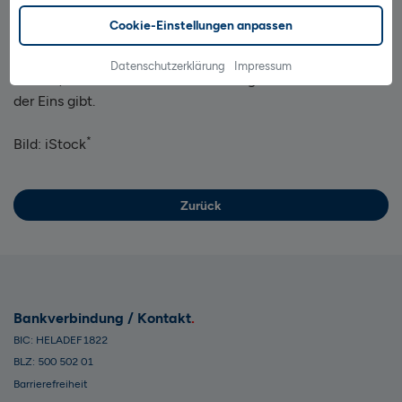
Zahlen und Buchstaben nicht möglich, wenn Sie die
Cookie-Einstellungen anpassen
Regeln kennen: Neben den Zahlen sind nur
Großbuchstaben erlaubt – ausgeschlossen sind dabei aber
Datenschutzerklärung
Impressum
O und I, damit es keine Verwechslungen mit der Null und
der Eins gibt.
*
Bild: iStock
Zurück
Bankverbindung / Kontakt
BIC: HELADEF1822
BLZ: 500 502 01
Barrierefreiheit