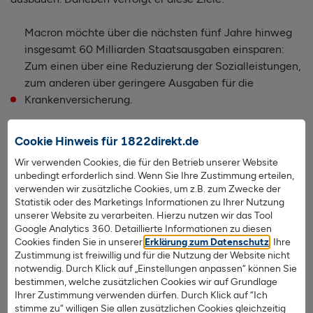
Macron möchte über die nächsten fünf Jahre hinweg
insgesamt 60 Milliarden Staatsausgaben einsparen:
Zum einen über eine Reduzierung der Sozialleistungen,
zum anderen über geringere Ausgaben für die
Krankenversicherung.
Er möchte insgesamt 120.000 Stellen im öffentlichen
Cookie Hinweis für 1822direkt.de
Dienst streichen.
Wir verwenden Cookies, die für den Betrieb unserer Website
Hingegen sollen 10.000 zusätzliche Polizisten
unbedingt erforderlich sind. Wenn Sie Ihre Zustimmung erteilen,
angestellt sowie 15.000 neue Gefängnisplätze
verwenden wir zusätzliche Cookies, um z.B. zum Zwecke der
eingerichtet werden. Dies soll die Sicherheit innerhalb
Statistik oder des Marketings Informationen zu Ihrer Nutzung
unserer Website zu verarbeiten. Hierzu nutzen wir das Tool
des Landes erhöhen.
Google Analytics 360. Detaillierte Informationen zu diesen
Wie Le Pen ist auch er für eine Abschaffung der 35-
Cookies finden Sie in unserer
Erklärung zum Datenschutz
. Ihre
Zustimmung ist freiwillig und für die Nutzung der Website nicht
Stunden-Woche. Das Renteneintrittsalter soll flexibel,
notwendig. Durch Klick auf „Einstellungen anpassen“ können Sie
je nach Branche zwischen 60 und 67 Jahren
bestimmen, welche zusätzlichen Cookies wir auf Grundlage
festgelegt werden.
Ihrer Zustimmung verwenden dürfen. Durch Klick auf “Ich
stimme zu“ willigen Sie allen zusätzlichen Cookies gleichzeitig