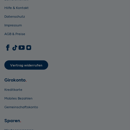
Hilfe & Kontakt
Datenschutz
Impressum
AGB & Preise
1822direkt auf Facebook
1822direkt auf TikTok
1822direkt auf YouTube
1822direkt auf Instagram
Vertrag widerrufen
Girokonto
Kreditkarte
Mobiles Bezahlen
Gemeinschaftskonto
Sparen