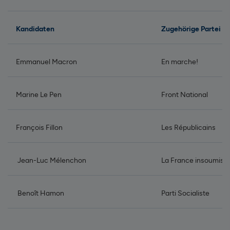
Kandidaten
Zugehörige Partei
Emmanuel Macron
En marche!
Marine Le Pen
Front National
François Fillon
Les Républicains
Jean-Luc Mélenchon
La France insoumise
Benoît Hamon
Parti Socialiste