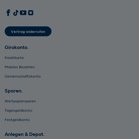
1822direkt auf Facebook
1822direkt auf TikTok
1822direkt auf YouTube
1822direkt auf Instagram
Vertrag widerrufen
Girokonto
Kreditkarte
Mobiles Bezahlen
Gemeinschaftskonto
Sparen
Wertpapiersparen
Tagesgeldkonto
Festgeldkonto
Anlegen & Depot