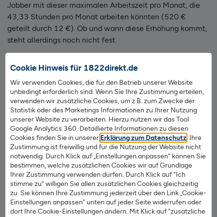
Jobber mit dieser maximalen Arbeitszeit pro Monat, die
43,33 Stunden pro Monat arbeiten könnten (520 €
geteilt durch 12 €). Ob und wann diese Erhöhung kommt,
steht allerdings noch nicht fest.
Mehr steuerfreier Sachbezug – zum
Cookie Hinweis für 1822direkt.de
Beispiel beliebte Tankgutscheine
Wir verwenden Cookies, die für den Betrieb unserer Website
unbedingt erforderlich sind. Wenn Sie Ihre Zustimmung erteilen,
verwenden wir zusätzliche Cookies, um z.B. zum Zwecke der
Ab 1.1.2022 können großzügige Arbeitgeber ihre
Statistik oder des Marketings Informationen zu Ihrer Nutzung
Mitarbeiter mit größeren steuerfreien Sachbezügen etwas
unserer Website zu verarbeiten. Hierzu nutzen wir das Tool
Gutes tun. Besonders beliebt sind die Tankgutscheine.
Google Analytics 360. Detaillierte Informationen zu diesen
Cookies finden Sie in unserer
Erklärung zum Datenschutz
. Ihre
Zustimmung ist freiwillig und für die Nutzung der Website nicht
Solche Sachbezüge können Sie Arbeitgeber Ihren
notwendig. Durch Klick auf „Einstellungen anpassen“ können Sie
Mitarbeitern gewähren – als Extra zusätzlich zum Lohn.
bestimmen, welche zusätzlichen Cookies wir auf Grundlage
Der Vorteil: Dieser Sachbezug ist steuerfrei – kommt also
Ihrer Zustimmung verwenden dürfen. Durch Klick auf “Ich
stimme zu“ willigen Sie allen zusätzlichen Cookies gleichzeitig
brutto wie netto beim Mitarbeiter an! Allerdings dürfen
zu. Sie können Ihre Zustimmung jederzeit über den Link „Cookie-
diese Sachzuwendungen die Grenze von bisher 44 € pro
Einstellungen anpassen“ unten auf jeder Seite widerrufen oder
Monat nicht überschreiten. Ab 1.1.2022 steigt die Grenze
dort Ihre Cookie-Einstellungen ändern. Mit Klick auf “zusätzliche