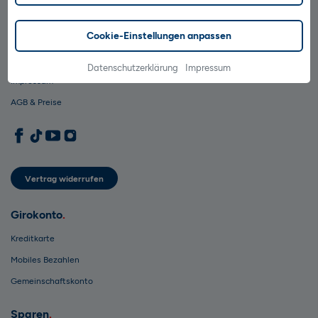
Barrierefreiheit
Cookie-Einstellungen anpassen
Hilfe & Kontakt
Datenschutz
Datenschutzerklärung
Impressum
Impressum
AGB & Preise
1822direkt auf Facebook
1822direkt auf TikTok
1822direkt auf YouTube
1822direkt auf Instagram
Vertrag widerrufen
Girokonto
Kreditkarte
Mobiles Bezahlen
Gemeinschaftskonto
Sparen