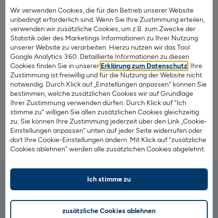
umgehend ausgestellt und per Post zugeschickt. Wenn
Wir verwenden Cookies, die für den Betrieb unserer Website
unbedingt erforderlich sind. Wenn Sie Ihre Zustimmung erteilen,
gewünscht, wird sie auch gerne direkt an Ihren Vermieter
verwenden wir zusätzliche Cookies, um z.B. zum Zwecke der
oder Verwalter gesendet.
Statistik oder des Marketings Informationen zu Ihrer Nutzung
unserer Website zu verarbeiten. Hierzu nutzen wir das Tool
Erhöhte Liquidität.
Google Analytics 360. Detaillierte Informationen zu diesen
Cookies finden Sie in unserer
Erklärung zum Datenschutz
. Ihre
®
Für die Moneyfix
Mietkaution der Deutschen
Zustimmung ist freiwillig und für die Nutzung der Website nicht
Kautionskasse zahlen Sie pro Jahr einen Beitrag von nur
notwendig. Durch Klick auf „Einstellungen anpassen“ können Sie
5,5 % des Mietkautionsbetrages.
bestimmen, welche zusätzlichen Cookies wir auf Grundlage
Ihrer Zustimmung verwenden dürfen. Durch Klick auf “Ich
stimme zu“ willigen Sie allen zusätzlichen Cookies gleichzeitig
zu. Sie können Ihre Zustimmung jederzeit über den Link „Cookie-
Einstellungen anpassen“ unten auf jeder Seite widerrufen oder
Weiter zur Deutschen Kautionskasse
dort Ihre Cookie-Einstellungen ändern. Mit Klick auf “zusätzliche
Cookies ablehnen“ werden alle zusätzlichen Cookies abgelehnt.
1
Hinweis zur Produktvermittlung
Ich stimme zu
Bankverbindung / Kontakt
BIC: HELADEF1822
zusätzliche Cookies ablehnen
BLZ: 500 502 01