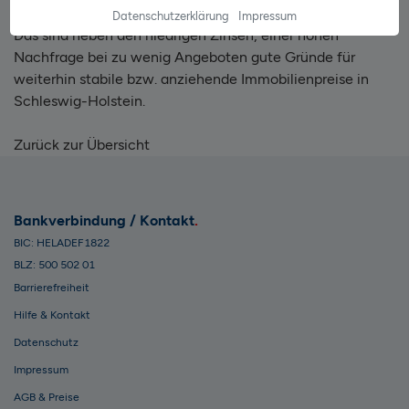
sich das Einzugsgebiet um Hamburg weiter vergrößern.
Datenschutzerklärung
Impressum
Das sind neben den niedrigen Zinsen, einer hohen
Nachfrage bei zu wenig Angeboten gute Gründe für
weiterhin stabile bzw. anziehende Immobilienpreise in
Schleswig-Holstein.
Zurück zur Übersicht
Bankverbindung / Kontakt
BIC: HELADEF1822
BLZ: 500 502 01
Barrierefreiheit
Hilfe & Kontakt
Datenschutz
Impressum
AGB & Preise