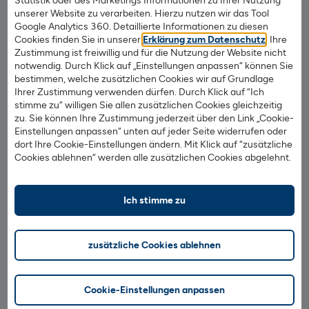
Statistik oder des Marketings Informationen zu Ihrer Nutzung
25 % aufwärts. Weiter nördlich im Kreis Schleswig-
unserer Website zu verarbeiten. Hierzu nutzen wir das Tool
Flensburg sind ähnliche Steigerungsraten zu beobachten.
Google Analytics 360. Detaillierte Informationen zu diesen
Besonders gefragt waren Abschnitte an der Schlei. Arnis,
Cookies finden Sie in unserer
Erklärung zum Datenschutz
. Ihre
die sich selbst als kleinste Stadt Deutschlands
Zustimmung ist freiwillig und für die Nutzung der Website nicht
notwendig. Durch Klick auf „Einstellungen anpassen“ können Sie
bezeichnet, hat dabei den größten Sprung im
bestimmen, welche zusätzlichen Cookies wir auf Grundlage
vergangenen Jahr in ganz Schleswig-Holstein vollbracht.
Ihrer Zustimmung verwenden dürfen. Durch Klick auf “Ich
Nicht umsonst wird sie als Perle an der Schlei bezeichnet.
stimme zu“ willigen Sie allen zusätzlichen Cookies gleichzeitig
zu. Sie können Ihre Zustimmung jederzeit über den Link „Cookie-
Hier zeigt sich ganz besonders der Trend zum Erwerb
Einstellungen anpassen“ unten auf jeder Seite widerrufen oder
einer eigenen Ferienimmobilie. So zieht sich im
dort Ihre Cookie-Einstellungen ändern. Mit Klick auf “zusätzliche
1822direkt Immobilien Preisatlas ein rotes Band unterhalb
Cookies ablehnen“ werden alle zusätzlichen Cookies abgelehnt.
Büsums bis hoch oberhalb von Eckernförde sowie von
Lübeck bis nach Fehmarn. Klicken Sie für weitere
Ich stimme zu
Informationen auf die Karte.
Ausblick
zusätzliche Cookies ablehnen
Wie sich die Immobilienpreise entwickeln, kann nicht
konkret vorausgesagt werden. So oder so wird Schleswig-
Cookie-Einstellungen anpassen
Holstein als Urlaubsregion im Trend bleiben. Daneben wird