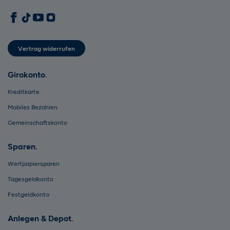
1822direkt auf Facebook
1822direkt auf TikTok
1822direkt auf YouTube
1822direkt auf Instagram
Vertrag widerrufen
Girokonto
Kreditkarte
Mobiles Bezahlen
Gemeinschaftskonto
Sparen
Wertpapiersparen
Tagesgeldkonto
Festgeldkonto
Anlegen & Depot