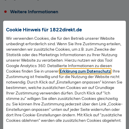
Weitere Informationen
Cookie Hinweis für 1822direkt.de
Kundeninformation zu Geschäften in
Wir verwenden Cookies, die für den Betrieb unserer Website
unbedingt erforderlich sind. Wenn Sie Ihre Zustimmung erteilen,
Wertpapieren und weiteren
verwenden wir zusätzliche Cookies, um z.B. zum Zwecke der
Finanzinstrumenten
Statistik oder des Marketings Informationen zu Ihrer Nutzung
unserer Website zu verarbeiten. Hierzu nutzen wir das Tool
Google Analytics 360. Detaillierte Informationen zu diesen
Mit der "Kundeninformation zu Geschäften in
Cookies finden Sie in unserer
Erklärung zum Datenschutz
. Ihre
Zustimmung ist freiwillig und für die Nutzung der Website nicht
Wertpapieren und weiteren Finanzinstrumenten"
notwendig. Durch Klick auf „Einstellungen anpassen“ können Sie
informieren Sie sich über Ihre Sparkasse - insbesondere zu
bestimmen, welche zusätzlichen Cookies wir auf Grundlage
Dienstleistungen im Zusammenhang mit dem
Ihrer Zustimmung verwenden dürfen. Durch Klick auf “Ich
Wertpapiergeschäft.
stimme zu“ willigen Sie allen zusätzlichen Cookies gleichzeitig
zu. Sie können Ihre Zustimmung jederzeit über den Link „Cookie-
Einstellungen anpassen“ unten auf jeder Seite widerrufen oder
dort Ihre Cookie-Einstellungen ändern. Mit Klick auf “zusätzliche
Aktuelle Fassung
Cookies ablehnen“ werden alle zusätzlichen Cookies abgelehnt.
PDF - 9 MB