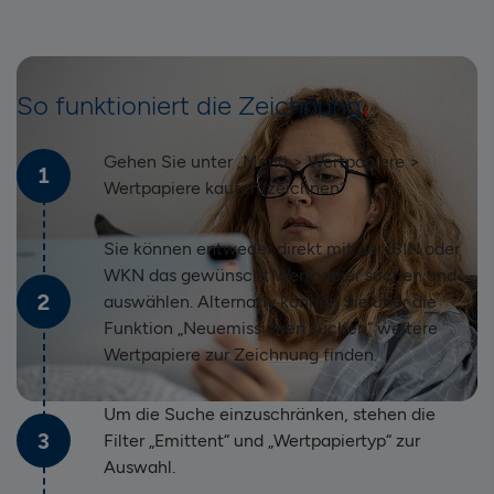
So funktioniert die Zeichnung
Gehen Sie unter „Menü > Wertpapiere >
1
Wertpapiere kaufen/zeichnen“
Sie können entweder direkt mit der ISIN oder
WKN das gewünscht Wertpapier suchen und
2
auswählen. Alternativ können Sie über die
Funktion „Neuemissionen suchen“ weitere
Wertpapiere zur Zeichnung finden.
Um die Suche einzuschränken, stehen die
3
Filter „Emittent“ und „Wertpapiertyp“ zur
Auswahl.