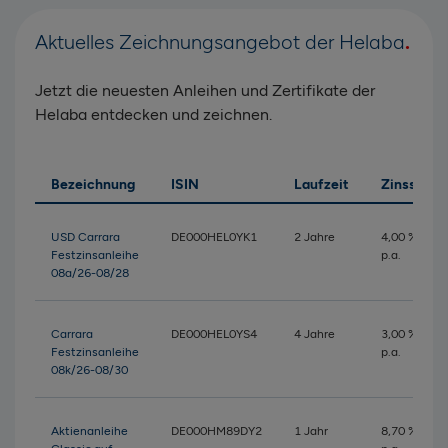
Aktuelles Zeichnungsangebot der Helaba
Jetzt die neuesten Anleihen und Zertifikate der
Helaba entdecken und zeichnen.
Bezeichnung
ISIN
Laufzeit
Zinssatz
USD Carrara
DE000HEL0YK1
2 Jahre
4,00 %
Festzinsanleihe
p.a.
08a/26-08/28
Carrara
DE000HEL0YS4
4 Jahre
3,00 %
Festzinsanleihe
p.a.
08k/26-08/30
Aktienanleihe
DE000HM89DY2
1 Jahr
8,70 %