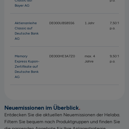
Classic auf
p.a.
Bayer AG
Aktienanleihe
DE000UBS85S6
1 Jahr
7,50 %
Classic auf
p.a.
Deutsche Bank
AG
Memory
DE000HE3A7Z0
max. 4
9,50 %
Express Kupon-
Jahre
p.a.
Zertifikate auf
Deutsche Bank
AG
Neuemissionen im Überblick
Entdecken Sie die aktuellen Neuemissionen der Helaba.
Filtern Sie bequem nach Produktgruppen und finden Sie
die passenden Angebote für Ihre Anlagestrategie.