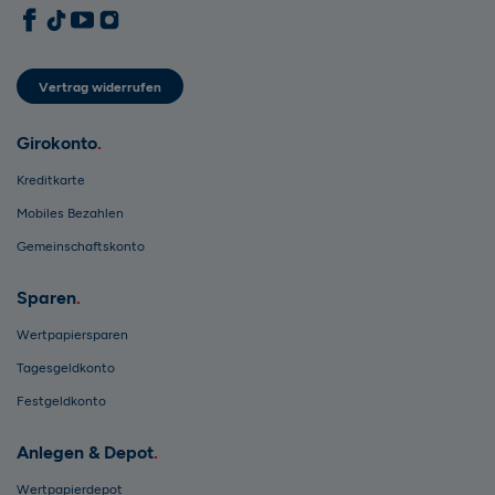
1822direkt auf Facebook
1822direkt auf TikTok
1822direkt auf YouTube
1822direkt auf Instagram
Vertrag widerrufen
Girokonto
Kreditkarte
Mobiles Bezahlen
Gemeinschaftskonto
Sparen
Wertpapiersparen
Tagesgeldkonto
Festgeldkonto
Anlegen & Depot
Wertpapierdepot