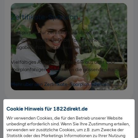
Zertifikate-Sparplan
Ein Sparplan für Zertifikate ist schon ab 25 Euro
monatlich erhältlich. Dabei fallen keine
Ausgabeaufschläge an, wie bei Fonds üblich.
Vielfältiges Angebot: Wählen Sie aus über 100
sparplanfähigen Zertifikaten die passenden für Sie.
Mehr über den Zertifikate-Sparplan erfahren
Cookie Hinweis für 1822direkt.de
In nur drei Schritten zum ersten
Wir verwenden Cookies, die für den Betrieb unserer Website
unbedingt erforderlich sind. Wenn Sie Ihre Zustimmung erteilen,
Wertpapierkauf
verwenden wir zusätzliche Cookies, um z.B. zum Zwecke der
Statistik oder des Marketings Informationen zu Ihrer Nutzung