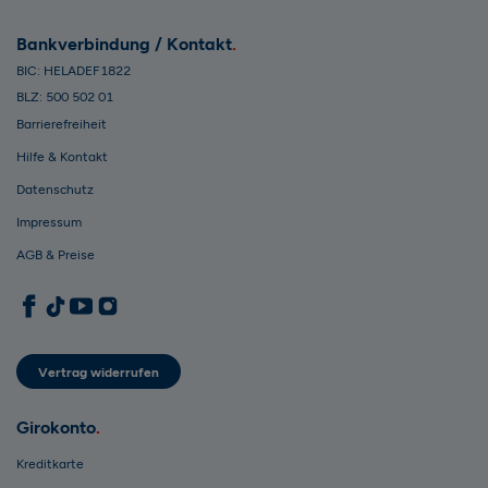
Bankverbindung / Kontakt
BIC: HELADEF1822
BLZ: 500 502 01
Barrierefreiheit
Hilfe & Kontakt
Datenschutz
Impressum
AGB & Preise
1822direkt auf Facebook
1822direkt auf TikTok
1822direkt auf YouTube
1822direkt auf Instagram
Vertrag widerrufen
Girokonto
Kreditkarte