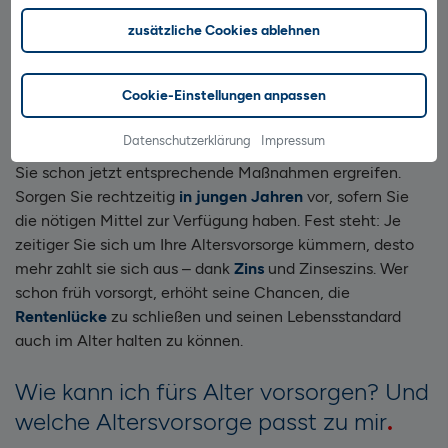
HerMoney
oder
Aktien für Frauen
.
zusätzliche Cookies ablehnen
Wie kann ich mich selbst vor
Altersarmut schützen
Cookie-Einstellungen anpassen
Datenschutzerklärung
Impressum
Wenn Sie sich vor Altersarmut schützen möchten, können
Sie schon jetzt entsprechende Maßnahmen ergreifen.
Sorgen Sie rechtzeitig
in jungen Jahren
vor, sofern Sie
die nötigen Mittel zur Verfügung haben. Fest steht: Je
zeitiger Sie sich um Ihre Altersvorsorge kümmern, desto
mehr zahlt sie sich aus – dank
Zins
und Zinseszins. Wer
schon früh vorsorgt, erhöht seine Chancen, die
Rentenlücke
zu schließen und seinen Lebensstandard
auch im Alter halten zu können.
Wie kann ich fürs Alter vorsorgen? Und
welche Altersvorsorge passt zu mir