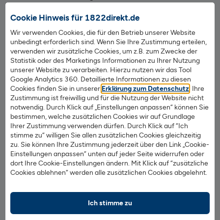
Kleiderkammer)
Cookie Hinweis für 1822direkt.de
Energie sparen im Haushalt
Wir verwenden Cookies, die für den Betrieb unserer Website
unbedingt erforderlich sind. Wenn Sie Ihre Zustimmung erteilen,
Was kann man speziell gegen die Altersarmut
verwenden wir zusätzliche Cookies, um z.B. zum Zwecke der
Statistik oder des Marketings Informationen zu Ihrer Nutzung
von Frauen tun
unserer Website zu verarbeiten. Hierzu nutzen wir das Tool
Google Analytics 360. Detaillierte Informationen zu diesen
Von der Grundrente sollen vor allem Frauen profitieren.
Cookies finden Sie in unserer
Erklärung zum Datenschutz
. Ihre
Zustimmung ist freiwillig und für die Nutzung der Website nicht
Allerdings müssen sie ein paar Voraussetzungen erfüllen,
notwendig. Durch Klick auf „Einstellungen anpassen“ können Sie
um die Grundrente zu erhalten. Dazu zählen
bestimmen, welche zusätzlichen Cookies wir auf Grundlage
beispielsweise ein niedriges Einkommen sowie eine
Ihrer Zustimmung verwenden dürfen. Durch Klick auf “Ich
Einzahlung in die gesetzliche Rentenversicherung von
stimme zu“ willigen Sie allen zusätzlichen Cookies gleichzeitig
zu. Sie können Ihre Zustimmung jederzeit über den Link „Cookie-
mindestens 35 Jahren
. Das Problem: Diese Vorgaben
Einstellungen anpassen“ unten auf jeder Seite widerrufen oder
schließen viele Frauen aus, die z. B. durch
dort Ihre Cookie-Einstellungen ändern. Mit Klick auf “zusätzliche
Kinderbetreuung mehrere Jahre nicht gearbeitet haben.
Cookies ablehnen“ werden alle zusätzlichen Cookies abgelehnt.
Doch auch Frauen können sich aus der
Armutsfalle
befreien. Heute gibt es zahlreiche Netzwerke, Blogs und
Ich stimme zu
Literatur rund um das Thema Finanzen für Frauen, wie
beispielsweise die Finanzblogs
Madame Moneypenny
,