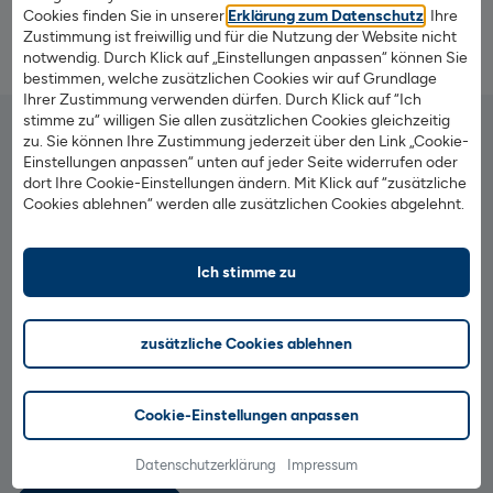
Informationen der Deutschen Bundesbank zu PSD2
Cookies finden Sie in unserer
Erklärung zum Datenschutz
. Ihre
Zustimmung ist freiwillig und für die Nutzung der Website nicht
notwendig. Durch Klick auf „Einstellungen anpassen“ können Sie
bestimmen, welche zusätzlichen Cookies wir auf Grundlage
Ihrer Zustimmung verwenden dürfen. Durch Klick auf “Ich
stimme zu“ willigen Sie allen zusätzlichen Cookies gleichzeitig
zu. Sie können Ihre Zustimmung jederzeit über den Link „Cookie-
Einstellungen anpassen“ unten auf jeder Seite widerrufen oder
Bankverbindung / Kontakt
dort Ihre Cookie-Einstellungen ändern. Mit Klick auf “zusätzliche
BIC: HELADEF1822
Cookies ablehnen“ werden alle zusätzlichen Cookies abgelehnt.
BLZ: 500 502 01
Barrierefreiheit
Ich stimme zu
Hilfe & Kontakt
Datenschutz
zusätzliche Cookies ablehnen
Impressum
AGB & Preise
Cookie-Einstellungen anpassen
1822direkt auf Facebook
1822direkt auf TikTok
1822direkt auf YouTube
1822direkt auf Instagram
Datenschutzerklärung
Impressum