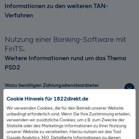
Informationen zu den weiteren TAN-
Verfahren
Nutzung einer Banking-Software mit
FinTS
Weitere Informationen rund um das Thema
PSD2
Wozu benötigen Zahlungsdiensteanbieter
Kontozugriff?
Cookie Hinweis für 1822direkt.de
Was ist ein Zahlungsauslösedienst?
Wir verwenden Cookies, die für den Betrieb unserer Website
unbedingt erforderlich sind. Wenn Sie Ihre Zustimmung erteilen,
verwenden wir zusätzliche Cookies, um z.B. zum Zwecke der
Was ist ein Kontoinformationsdienst?
Statistik oder des Marketings Informationen zu Ihrer Nutzung
unserer Website zu verarbeiten. Hierzu nutzen wir das Tool
Google Analytics 360. Detaillierte Informationen zu diesen