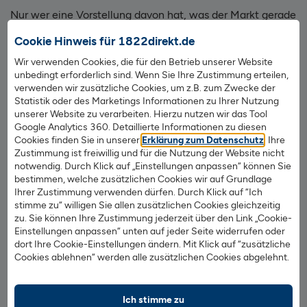
Nur wer eine Vorstellung davon hat, was der Markt gerade
hergibt, kann sicher sein, beim Kauf eines Hauses oder
Cookie Hinweis für 1822direkt.de
einer Wohnung einen fairen Preis zu bezahlen. Dabei, dies
Wir verwenden Cookies, die für den Betrieb unserer Website
herauszufinden, kann Ihnen auch ein Makler behilflich
unbedingt erforderlich sind. Wenn Sie Ihre Zustimmung erteilen,
sein. Er kennt den Immobilienmarkt, berät und stellt Ihnen
verwenden wir zusätzliche Cookies, um z.B. zum Zwecke der
alle wichtigen Informationen zu verfügbaren Immobilien
Statistik oder des Marketings Informationen zu Ihrer Nutzung
zusammen. Kommt tatsächlich ein Kauf zustande, nimmt
unserer Website zu verarbeiten. Hierzu nutzen wir das Tool
Google Analytics 360. Detaillierte Informationen zu diesen
er jedoch eine Provision. Oder kalkulieren Sie einfach mit
Cookies finden Sie in unserer
Erklärung zum Datenschutz
. Ihre
unserer neuen
Antragsstrecke
einen indikativen
Zustimmung ist freiwillig und für die Nutzung der Website nicht
Marktpreis für Ihre Immobilie und lassen sich bzgl. einer
notwendig. Durch Klick auf „Einstellungen anpassen“ können Sie
Finanzierung beraten.
bestimmen, welche zusätzlichen Cookies wir auf Grundlage
Ihrer Zustimmung verwenden dürfen. Durch Klick auf “Ich
stimme zu“ willigen Sie allen zusätzlichen Cookies gleichzeitig
Sollten Sie auf der Suche nach Bauland für einen Neubau
zu. Sie können Ihre Zustimmung jederzeit über den Link „Cookie-
sein, finden Sie das häufig ebenfalls auf
Einstellungen anpassen“ unten auf jeder Seite widerrufen oder
Immobilienportalen im Internet oder über einen Makler.
dort Ihre Cookie-Einstellungen ändern. Mit Klick auf “zusätzliche
Cookies ablehnen“ werden alle zusätzlichen Cookies abgelehnt.
Informationen zu freien Baugrundstücken gibt es
außerdem zumeist im Rathaus oder Bürgeramt einer
Gemeinde oder Stadt. Beim Amtsgericht können Sie
Ich stimme zu