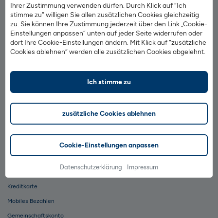
Ihrer Zustimmung verwenden dürfen. Durch Klick auf “Ich
BIC: HELADEF1822
stimme zu“ willigen Sie allen zusätzlichen Cookies gleichzeitig
BLZ: 500 502 01
zu. Sie können Ihre Zustimmung jederzeit über den Link „Cookie-
Einstellungen anpassen“ unten auf jeder Seite widerrufen oder
Barrierefreiheit
dort Ihre Cookie-Einstellungen ändern. Mit Klick auf “zusätzliche
Hilfe & Kontakt
Cookies ablehnen“ werden alle zusätzlichen Cookies abgelehnt.
Datenschutz
Impressum
Ich stimme zu
AGB & Preise
zusätzliche Cookies ablehnen
1822direkt auf Facebook
1822direkt auf TikTok
1822direkt auf YouTube
1822direkt auf Instagram
Cookie-Einstellungen anpassen
Vertrag widerrufen
Datenschutzerklärung
Impressum
Girokonto
Kreditkarte
Mobiles Bezahlen
Gemeinschaftskonto