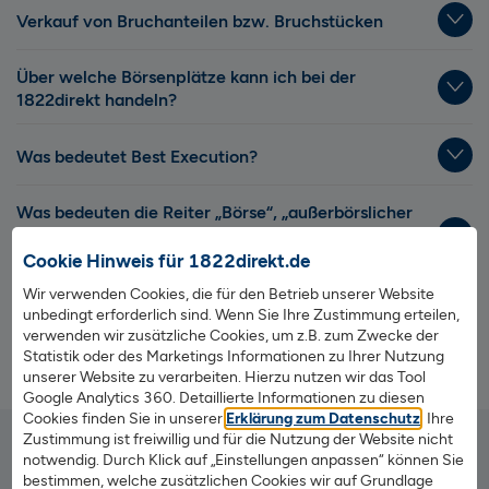
Verkauf von Bruchanteilen bzw. Bruchstücken
Über welche Börsenplätze kann ich bei der
1822direkt handeln?
Was bedeutet Best Execution?
Was bedeuten die Reiter „Börse“, „außerbörslicher
Direkthandel“, „börslicher Quotehandel“ und
„Fondsgesellschaft“ bei der Ordererteilung?
Cookie Hinweis für 1822direkt.de
Wir verwenden Cookies, die für den Betrieb unserer Website
Welche Handelspartner bietet die 1822direkt im
unbedingt erforderlich sind. Wenn Sie Ihre Zustimmung erteilen,
außerbörsliche Direkthandel an?
verwenden wir zusätzliche Cookies, um z.B. zum Zwecke der
Statistik oder des Marketings Informationen zu Ihrer Nutzung
unserer Website zu verarbeiten. Hierzu nutzen wir das Tool
Google Analytics 360. Detaillierte Informationen zu diesen
Cookies finden Sie in unserer
Erklärung zum Datenschutz
. Ihre
Zustimmung ist freiwillig und für die Nutzung der Website nicht
notwendig. Durch Klick auf „Einstellungen anpassen“ können Sie
bestimmen, welche zusätzlichen Cookies wir auf Grundlage
Bankverbindung / Kontakt