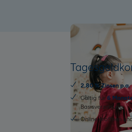
Tagesgeldko
2,80 % Zinsen p.a.
Gültig für
6 Monat
Basisverzinsung
Online eröffnen un