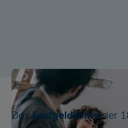
Das
Festgeldkonto
der 1