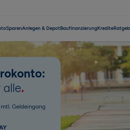
nto
Sparen
Anlegen & Depot
Baufinanzierung
Kredite
Ratgeb
irokonto:
 alle
 mtl. Geldeingang
PAY