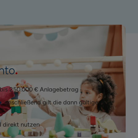
nto
bis 250.000 € Anlagebetrag
e
, anschließend gilt die dann gültige
d direkt nutzen