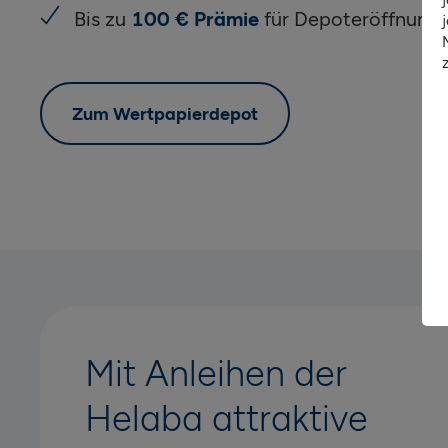
Bis zu
100 € Prämie
für Depoteröffnung,
Zum Wertpapierdepot
Mit Anleihen der
Helaba attraktive