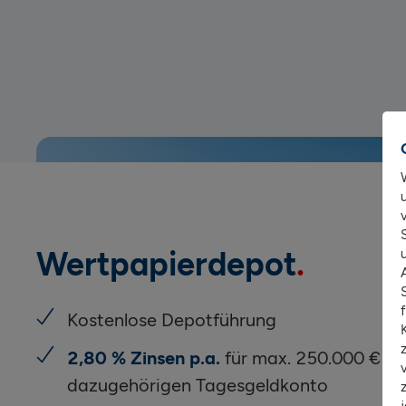
Wertpapierdepot
Kostenlose Depotführung
2,80 % Zinsen p.a.
für max. 250.000 € fü
dazugehörigen Tagesgeldkonto