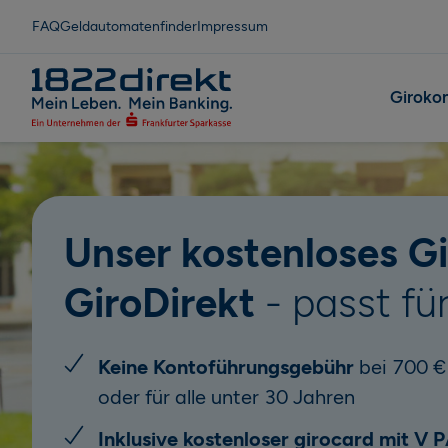
FAQ
Geldautomatenfinder
Impressum
Giroko
Unser kostenloses G
GiroDirekt
- passt für
Keine Kontoführungsgebühr
bei 700 €
oder für alle unter 30 Jahren
Inklusive kostenloser girocard mit V 