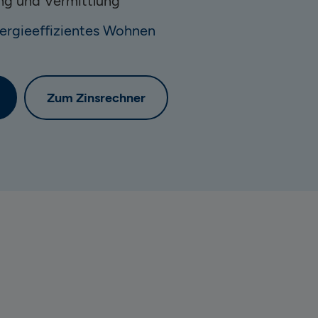
ng und Vermittlung
nergieeffizientes Wohnen
Zum Zinsrechner